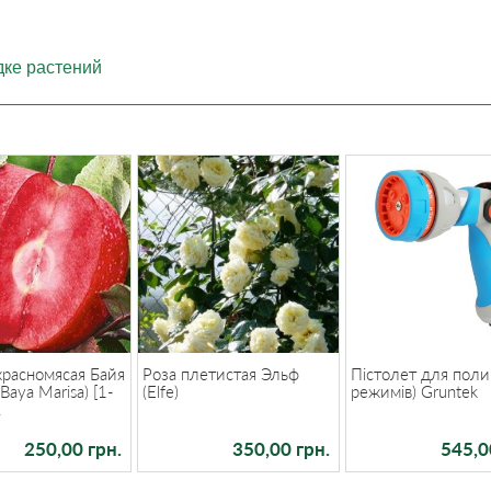
дке растений
красномясая Байя
Роза плетистая Эльф
Пістолет для поли
Baya Marisa) [1-
(Elfe)
режимів) Gruntek
.
250,00 грн.
350,00 грн.
545,0