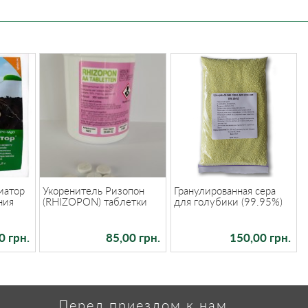
иатор
Укоренитель Ризопон
Гранулированная сера
ния
(RHIZOPON) таблетки
для голубики (99.95%)
0 грн.
85,00 грн.
150,00 грн.
Перед приездом к нам