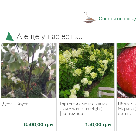
Советы по поса
А еще у нас есть...
Дерен Коуза
Гортензия метельчатая
Яблоня 
Лаймлайт (Limelight)
Мариса (
[контейнер, ...
летняя ..
8500,00 грн.
150,00 грн.