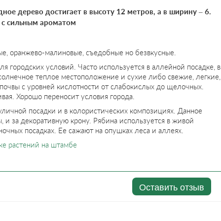
ное дерево достигает в высоту 12 метров, а в ширину – 6.
а с сильным ароматом
ые, оранжево-малиновые, съедобные но безвкусные.
ля городских условий. Часто используется в аллейной посадке, в
солнечное теплое местоположение и сухие либо свежие, легкие,
почвы с уровней кислотности от слабокислых до щелочных.
вая. Хорошо переносит условия города.
уличной посадки и в колористических композициях. Данное
ы, и за декоративную крону. Рябина используется в живой
ночных посадках. Ее сажают на опушках леса и аллеях.
ке растений на штамбе
Оставить отзыв