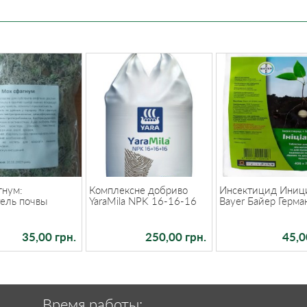
гнум:
Комплексне добриво
Инсектицид Иниц
ель почвы
YaraMila NPK 16-16-16
Bayer Байер Герма
35,00 грн.
250,00 грн.
45,0
Время работы: