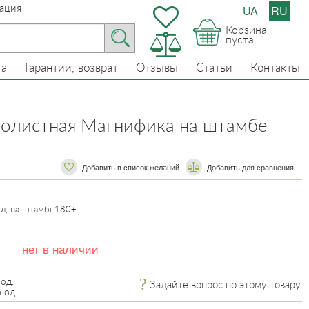
ация
UA
RU
Корзина
пуста
та
Гарантии, возврат
Отзывы
Статьи
Контакты
лолистная Магнифика на штамбе
Добавить в список желаний
​​Добавить для сравнения
10л, на штамбі 180+
нет в наличии
 од.
Задайте вопрос по этому товару
 од.