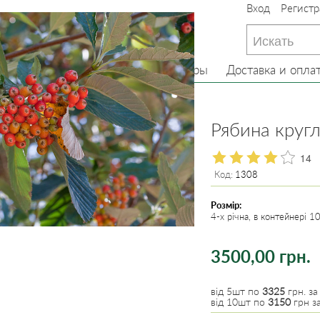
Вход
Регистр
233-22-13
(097) 233-22-13
233-22-13
(099) 233-22-13
Главная
О нас
Товары
Доставка и опла
е деревья
Рябина круг
14
Код:
1308
Розмір:
4-х річна, в контейнері 
3500,00 грн.
від 5шт по
3325
грн. за
від 10шт по
3150
грн за