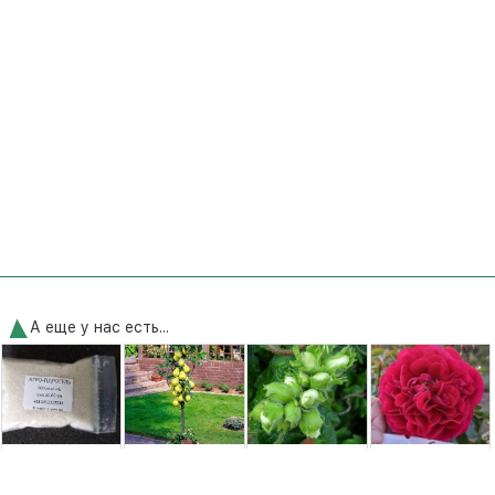
А еще у нас есть...
Агро-гідрогель
Груша
Фундук Вебба
Роза Ред
колоновидная
Ценний [2-
Леонардо да