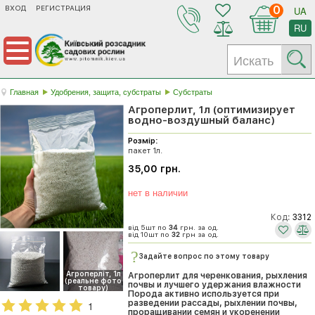
ВХОД
РЕГИСТРАЦИЯ
0
UA
RU
Главная
Удобрения, защита, субстраты
Субстраты
Агроперлит, 1л (оптимизирует
водно-воздушный баланс)
Розмір:
пакет 1л.
35,00 грн.
нет в наличии
Код:
3312
від 5шт по
34
грн. за од.
від 10шт по
32
грн за од.
Задайте вопрос по этому товару
Агроперліт, 1л
Агроперлит для черенкования, рыхления
(реальне фото
почвы и лучшего удержания влажности
товару)
Порода активно используется при
разведении рассады, рыхлении почвы,
1
проращивании семян и укоренении