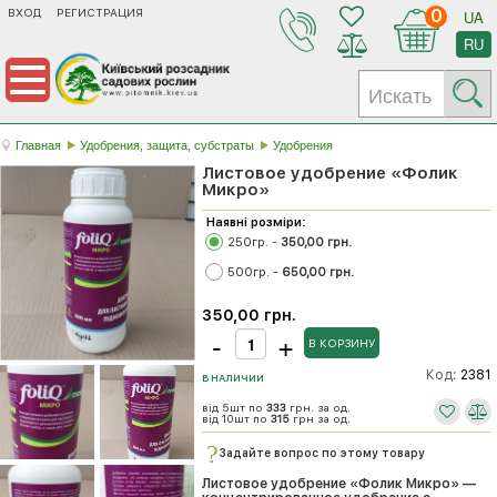
ВХОД
РЕГИСТРАЦИЯ
0
UA
RU
Главная
Удобрения, защита, субстраты
Удобрения
Листовое удобрение «Фолик
Микро»
Наявні розміри:
250гр. -
350,00 грн.
500гр. -
650,00 грн.
350,00 грн.
Код:
2381
В НАЛИЧИИ
від 5шт по
333
грн. за од.
від 10шт по
315
грн за од.
Задайте вопрос по этому товару
Листовое удобрение «Фолик Микро» —