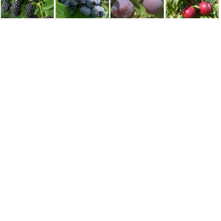
Ежевика Блек
Голубика
Слива Синяя
Нектарин
Даймонд
Дарроу (Darrow)
Кармен (Blu
Сливовый
[1-летняя,
Karmen) [2-
(гибрид сливы и
контейнер 0.5л]
летняя с
персика) [2-
открытой ...
летний с ...
150,00 грн.
65,00 грн.
350,00 грн.
350,00 грн.
Удобрения и средства защиты
Біодеструктор
Листовое
Біоінсектицид
Субстрат для
Polymix C для
удобрение
Bacitoxin
хвойних та
септиків,
«Фолик Микро»
Агробіотон 10 г
верескових
вигрібних ям, ...
[250гр.]
рослин — 20л,
pH ...
19,70 грн.
350,00 грн.
35,00 грн.
150,00 грн.