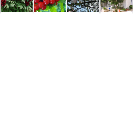
Пион
Вишня
Магнолия
Кельрейтерия
древовидный
войлочная сорт
суланжа Альба
метельчатая,
Bai Yuan Hong
Лето [1-летний с
Суперба (Alba
мыльное
Xia (сеянец)
открытой ...
Superba)
дерево
(Koelreuteria ...
295,00 грн.
250,00 грн.
1500,00 грн.
3500,00 грн.
Удобрения и средства защиты
Торф для
Кора сосновая
Біоінсектицид
Сезонний набір
голубики (ph
декоративная
Bacitoxin
для лохини
3,4-4,2), мешок
КРУПНАЯ 5-
Агробіотон 10 г
(весна, літо,
50л.
10см 50л.
осінь + ...
350,00 грн.
240,00 грн.
35,00 грн.
750,00 грн.