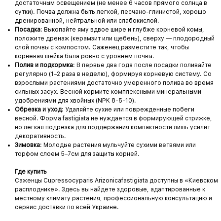
достаточным освещением (не менее 6 часов прямого солнца в
сутки). Почва должна быть легкой, песчано-глинистой, хорошо
дренированной, нейтральной или слабокислой.
Посадка
: Выкопайте яму вдвое шире и глубже корневой комы,
положите дренаж (керамзит или щебень), сверху — плодородный
слой почвы с компостом. Саженец разместите так, чтобы
корневая шейка была ровно с уровнем почвы.
Полив и подкормка
: В первые два года после посадки поливайте
регулярно (1–2 раза в неделю), формируя корневую систему. Со
взрослыми растениями достаточно умеренного полива во время
сильных засух. Весной кормите комплексными минеральными
удобрениями для хвойных (NPK 8-5-10).
Обрезка и уход
: Удаляйте сухие или поврежденные побеги
весной. Форма fastigiata не нуждается в формирующей стрижке,
но легкая подрезка для поддержания компактности лишь усилит
декоративность.
Зимовка
: Молодые растения мульчуйте сухими ветвями или
торфом слоем 5–7см для защиты корней.
Где купить
Саженцы Cupressocyparis Arizonicafastigiata доступны в «Киевском
расплоднике». Здесь вы найдете здоровые, адаптированные к
местному климату растения, профессиональную консультацию и
сервис доставки по всей Украине.