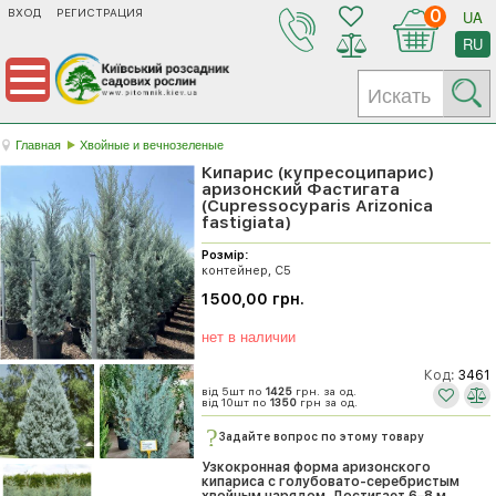
ВХОД
РЕГИСТРАЦИЯ
0
UA
RU
Главная
Хвойные и вечнозеленые
Кипарис (купресоципарис)
аризонский Фастигата
(Cupressocyparis Arizonica
fastigiata)
Розмір:
контейнер, С5
1500,00 грн.
нет в наличии
Код:
3461
від 5шт по
1425
грн. за од.
від 10шт по
1350
грн за од.
Задайте вопрос по этому товару
Узкокронная форма аризонского
кипариса с голубовато-серебристым