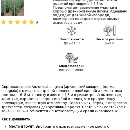
хвойным нарядом. Достигает 6–8 м
высотой при ширине 1–1,5 м.
Предпочитает солнечные участки и
хорошо дренированные почвы. Идеально
подходит для живой изгороди,
солитерных посадок и вертикальных
6
акцентов в саду.
Зимостійкість
Висота рослини
до -23 °С
6–8 м
Місце посадки
сонячне місце
Cupressocyparis Arizonicafastigiata (аризонский кипарис, форма
fastigiata) отличается строгой колонновидной кроной и компактным
ростом — 6–8 м в высоту и всего 1–1,5 м в диаметре. Иглы жесткие,
короткие, окрашены в серо-голубой оттенок, что придает саду
прохладную, элегантную атмосферу. Кора тонкая, серая, с возрастом
трескается, создавая декоративный эффект. Растение зимостойкое к
зоне USDA 6–9, относится к быстрорастущим среди кипарисовых.
Как выращивать
Место и грунт
: Выбирайте открытое, солнечное место с