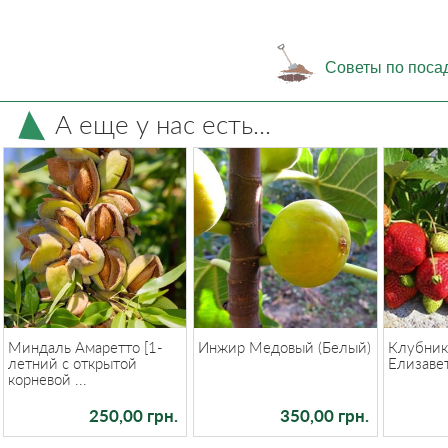
Советы по поса
А еще у нас есть...
Миндаль Амаретто [1-
Инжир Медовый (Белый)
Клубник
летний с открытой
Елизаве
корневой ...
250,00 грн.
350,00 грн.