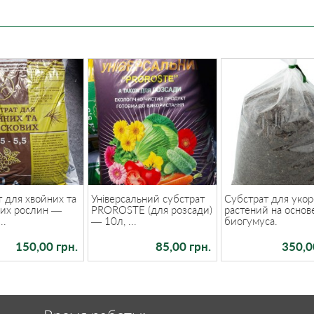
 для хвойних та
Універсальний субстрат
Субстрат для уко
вих рослин —
PROROSTE (для розсади)
растений на основ
..
— 10л, ...
биогумуса.
150,00 грн.
85,00 грн.
350,0