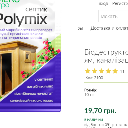
Вход
Регистр
233-22-13
(097) 233-22-13
233-22-13
(099) 233-22-13
Главная
О нас
Товары
Доставка и опла
ащита, субстраты
Удобрения
Біодеструкто
ям, каналіза
11
Код:
2100
Розмір:
10 гр.
19,70 грн.
В НАЛИЧИИ
від 5шт по
19
грн. за од