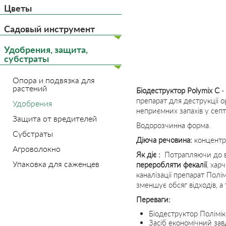
Цветы
Садовый инструмент
Удобрения, защита,
субстраты
Опора и подвязка для
растений
Біодеструктор Polymix C
-
препарат для деструкції о
Удобрения
неприємних запахів у септ
Защита от вредителей
Водорозчинна форма.
Субстраты
Діюча речовина:
концентро
Агроволокно
Як діє :
Потрапляючи до в
Упаковка для саженцев
переробляти фекалії
, хар
каналізації препарат Полі
зменшує обсяг відходів, а
Переваги:
Біодеструктор Полімік
Засіб економічний за