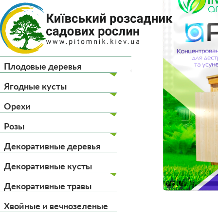
(044) 
(093) 
Плодовые деревья
Главная
Удобрения, з
Ягодные кусты
Орехи
Розы
Декоративные деревья
Декоративные кусты
Декоративные травы
Хвойные и вечнозеленые