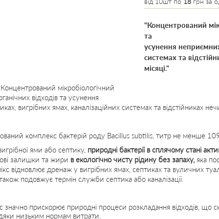
від 10шт по
18
грн за о
"Концентрований мік
та
усунення неприємних 
системах та відстій
місяці."
 Концентрований мікробіологічний
рганічних відходів та усунення
иках, вигрібних ямах, каналізаційних системах та відстійниках неч
ваний комплекс бактерій роду Bacillus subtilis, титр не менше 10
игрібної ями або септику,
природні бактерії в сплячому стані акти
чові залишки та жири
в екологічно чисту рідину без запаху,
яка пос
мікс відновлює дренаж у вигрібних ямах, септиках та вуличних туал
 також подовжує термін служби септика або каналізації.
с значно прискорює природні процеси розкладання відходів, що с
вдяки низьким нормам витрати.