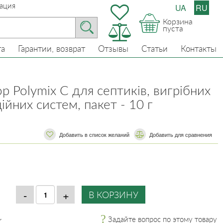
ация
UA
RU
Корзина
пуста
та
Гарантии, возврат
Отзывы
Статьи
Контакты
р Polymix C для септиків, вигрібних
ційних систем, пакет - 10 г
Добавить в список желаний
​​Добавить для сравнения
.
Задайте вопрос по этому товару