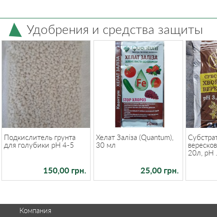
Удобрения и средства защиты
Подкислитель грунта
Хелат Заліза (Quantum),
Субстрат
для голубики рН 4-5
30 мл
вереско
20л, pH .
150,00 грн.
25,00 грн.
Компания