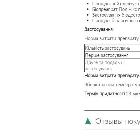
Продукт нейтралізує н
Біопреапрат Полімікс 
Застосування біодестр
Продукт біологічного
Застосування
:
Норма витрати препарат
Кількість застосувань
Перше застосування
Друге та подальші
застосування
Норма витрати препарату
Зберігати при температурі
Термін придатності
24 міся
Отзывы пок