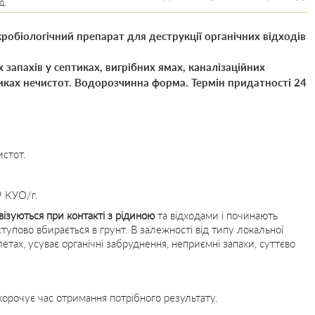
д.
робіологічний препарат для деструкції органічних відходів
запахів у септиках, вигрібних ямах, каналізаційних
никах нечистот. Водорозчинна форма. Термін придатності 24
истот.
9 КУО/г.
візуються при контакті з рідиною
та відходами і починають
тупово вбирається в грунт. В залежності від типу локальної
етах, усуває органічні забруднення, неприємні запахи, суттєво
корочує час отримання потрібного результату.