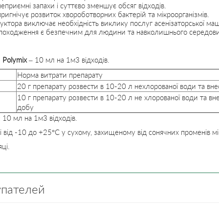
еприємні запахи і суттєво зменшує обсяг відходів.
пригнічує розвиток хвороботворних бактерій та мікроорганізмів.
уктора виключає необхідність виклику послуг асенізаторської ма
 походження є безпечним для людини та навколишнього середов
у
Polymix
– 10 мл на 1м3 відходів.
Норма витрати препарату
20 г препарату розвести в 10-20 л нехлорованої води та вне
10 г препарату розвести в 10-20 л не хлорованої води та вн
добу
:
10 мл на 1м3 відходів.
 від -10 до +25°С у сухому, захищеному від сонячних променів мі
ці.
упателей