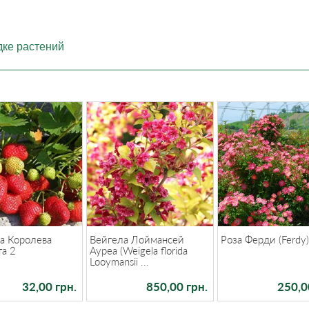
дке растений
а Королева
Вейгела Лоймансей
Роза Ферди (Ferdy
та 2
Ауреа (Weigela florida
Looymansii ...
32,00 грн.
850,00 грн.
250,0