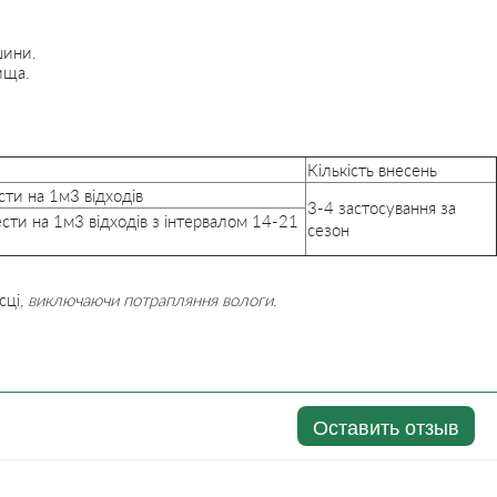
шини.
ища.
Кількість внесень
сти на 1м3 відходів
3-4 застосування за
ести на 1м3 відходів з інтервалом 14-21
сезон
сці,
виключаючи потрапляння вологи
.
Оставить отзыв