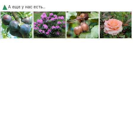
А еще у нас есть...
Слива Блэк Голд
Рододендрон
Киви Хейворд
Роза Дуэт
(Black Gold) [2-
Розеум Элеганс
(Actinidia
(Duett)
летняя с
(Roseum
deliciosa
открытой ...
Elegans) ...
Hayward)
350,00 грн.
250,00 грн.
450,00 грн.
195,00 грн.
Удобрения и средства защиты