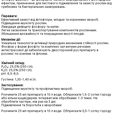
ефектом, призначене для листового підживлення та захисту рослин від
грибкових та бактеріальних захворювань.
Переваги:
Ефективний захист від фітофтори, мілдью та кореневих хвороб.
Підвищення імунітету рослин.
Ліквідація дефіциту фосфору та калію.
Легке засвоєння та транспортування компонентів рослинами.
Збільшення врожайності та покращення якості плодів.
Механізм дії:
Унікальна технологія активації природних механізмів стійкості рослин.
Фосфор у формі фосфіту та комплекс органічних речовин
антистресової дії забезпечують двосторонній рух препарату в
рослині: по ксилемі та флоемі.
Хімічний склад:
P₂O₅: 25,0% (250 г/л).
K₂O: 25,0% (250 г/л).
pH: 6,5-8,0.
Густина: 1,30-1,40 кг/л.
Застосування:
Підвищення імунітету та профілактика хвороб:
Розчинити 25 мл препарату в 10 л води. Обприскати 1,5-2 сотки городу
або кілька кущів/дерев. Інтервал між обробками: 1-3 тижні. Не
обробляти частіше, ніж раз на 3 дні.
Підживлення та боротьба з хворобами:
Розчинити 25 мл препарату в 10 л води. Обприскати 0,5-1 сотку городу