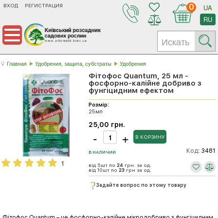
ВХОД
РЕГИСТРАЦИЯ
0
UA
RU
Главная
Удобрения, защита, субстраты
Удобрения
Фітофос Quantum, 25 мл -
фосфорно-калійне добриво з
фунгіцидним ефектом
Розмір:
25мл
25,00 грн.
Код:
3481
В НАЛИЧИИ
1
від 5шт по
24
грн. за од.
від 10шт по
23
грн за од.
Задайте вопрос по этому товару
Фітофос Quantum – це фосфорно-калійне мікродобриво з фунгіцидним