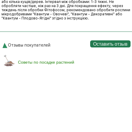
або кілька кущів/дерев. Інтервал між обробками: 1-3 тижні. Не
обробляти частіше, ніж раз на 3 дні. Для покращення ефекту, через
тиждень після обробки Фітофосом, рекомендовано обробити рослини
мікродобривами "Квантум - Овочеві", "Квантум - Декоративні" або
"Квантум - Плодово-Ягідні" згідно з інструкцією.
Оставить отзыв
Отзывы покупателей
Советы по посадке растений