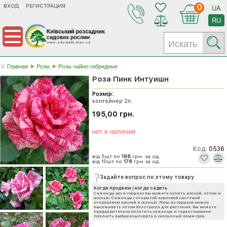
ВХОД
РЕГИСТРАЦИЯ
0
UA
RU
Главная
Розы
Розы чайно-гибридные
Роза Пинк Интуишн
Розмір:
контейнер 2л.
195,00 грн.
нет в наличии
Код:
0536
від 5шт по
186
грн. за од.
від 10шт по
176
грн за од.
Задайте вопрос по этому товару
Когда продаем / когда садить
Саженцы роз в горшках вы можете купить весной, летом и
осенью. Саженцы с открытой корневой системой
отправляем весной и осенью. Розы из горшков можно
высаживать летом без стресса для растения. Вы можете
предварительно оплатить саженцы и гарантировано
получить выбранные сорта в указанный вами срок.