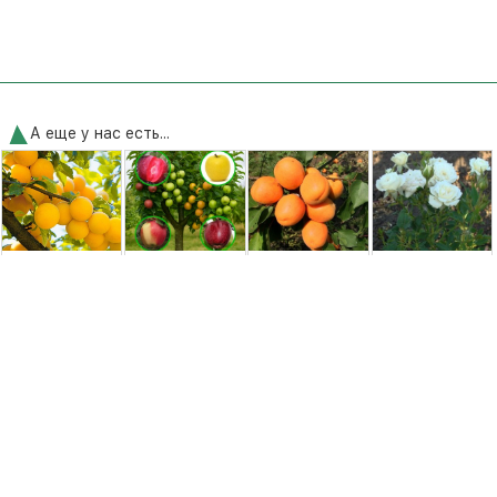
А еще у нас есть...
Алыча Гек [2-
Многосортовая
Абрикос
Роза
летняя с
яблоня: Байя
Харгранд [1-
миниатюрная
открытой
Мариса, Голден
летний с
Вайт Литл
корневой
Делишес, ...
открытой
системой]
корневой ...
350,00 грн.
2500,00 грн.
250,00 грн.
195,00 грн.
Удобрения и средства защиты