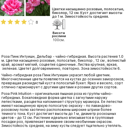
Цветки насыщенно розовые, полосатые,
биколор, 12 см. Куст достигает высоты
до 1 м. Зимостойкость средняя.
8
Висота
рослини
100см.
Роза Пинк Интуишн, Дельбар - чайно-гибридная. Высота растения 1.0
м. Цветки насыщенно розовые, полосатые, биколор , 12 см , волнистый
край, аромат мягкий, соцветия одиночные. Листва крупная, яркая,
зеленая. Цветет долговременно, повторно. Зона зимостойкости 6.
Чайно-гибридная роза Пинк Интуишин украсит любой цветник.
Многочисленные цветы появляются на кустах до осенних заморозков,
превращая раскидистый куст в полосатый букет. Ярко и весело, сорт
отлично гармонирует с другими цветами и розами других сортов.
Роза Pink Intuition – оригинальная пышная роза из группы чайно-
гибридных. Бокаловидная форма цветка с загнутыми наружу
лепестками, расцветка напоминает структуру мрамора. Ее лепестки
имеют насыщенную яркую полосатую окраску - по лавандово-
розовому полю хаотично расположены широкие штрихи более
темного тона. Куст достигает высоты до 1 м, диаметр роскошных
цветов – до 12 см. Растение идеально вписывается в групповые
посадки роз, привлекает внимание своим необычным окрасом.
Зимостойкость средняя, на зиму кусты следует тщательно утеплять.