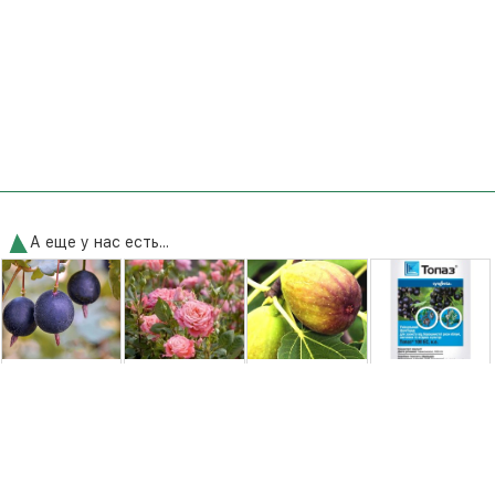
А еще у нас есть...
Йошта сорт
Роза
Инжир Брунсвик
Топаз 3мл
Крона
миниатюрная
Syngenta
Линда
150,00 грн.
195,00 грн.
350,00 грн.
35,00 грн.