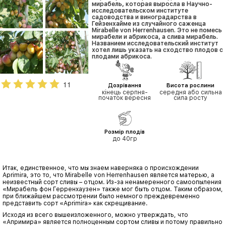
мирабель, которая выросла в Научно-
исследовательском институте
садоводства и виноградарства в
Гейзенхайме из случайного саженца
Mirabelle von Herrenhausen. Это не помесь
мирабели и абрикоса, а слива мирабель.
Названием исследовательский институт
хотел лишь указать на сходство плодов с
плодами абрикоса.
11
Дозрівання
Висота рослини
кінець серпня-
середня або сильна
початок вересня
сила росту
Розмір плодів
до 40гр
Итак, единственное, что мы знаем наверняка о происхождении
Aprimira, это то, что Mirabelle von Herrenhausen является матерью, а
неизвестный сорт сливы – отцом. Из-за ненамеренного самоопыления
«Мирабель фон Герренхаузен» также мог быть отцом. Таким образом,
при ближайшем рассмотрении было немного преждевременно
представить сорт «Aprimira» как скрещивание.
Исходя из всего вышеизложенного, можно утверждать, что
«Апримира» является полноценным сортом сливы и потому правильно