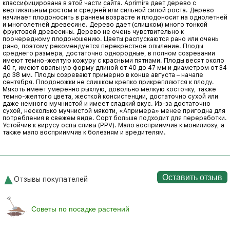
классифицирована в этой части сайта. Aprimira дает дерево с
вертикальным ростом и средней или сильной силой роста. Дерево
начинает плодоносить в раннем возрасте и плодоносит на однолетней
и многолетней древесине. Дерево дает (слишком) много тонкой
фруктовой древесины. Дерево не очень чувствительно к
поочередному плодоношению. Цветы распускаются рано или очень
рано, поэтому рекомендуется перекрестное опыление. Плоды
среднего размера, достаточно однородные, в полном созревании
имеют темно-желтую кожуру с красными пятнами. Плоды весят около
40 г, имеют овальную форму длиной от 40 до 47 мм и диаметром от 34
до 38 мм. Плоды созревают примерно в конце августа – начале
сентября. Плодоножки не слишком крепко прикрепляются к плоду.
Мякоть имеет умеренно рыхлую, довольно мелкую косточку, также
темно-желтого цвета, жесткой консистенции, достаточно сухой или
даже немного мучнистой и имеет сладкий вкус. Из-за достаточно
сухой, несколько мучнистой мякоти, «Апримера» менее пригодна для
потребления в свежем виде. Сорт больше подходит для переработки.
Устойчив к вирусу оспы сливы (PPV). Мало восприимчив к монилиозу, а
также мало восприимчив к болезням и вредителям.
Оставить отзыв
Отзывы покупателей
Советы по посадке растений