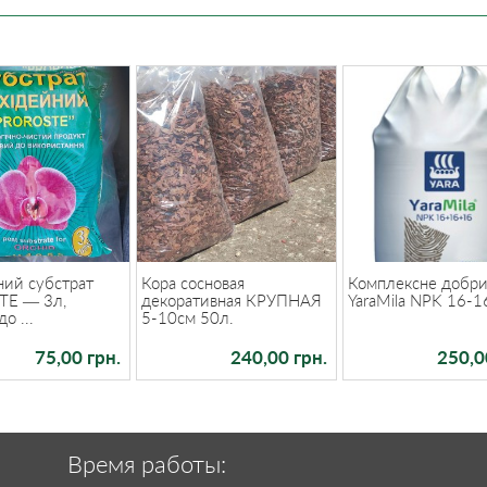
ний субстрат
Кора сосновая
Комплексне добр
TE — 3л,
декоративная КРУПНАЯ
YaraMila NPK 16-1
о ...
5-10см 50л.
75,00 грн.
240,00 грн.
250,0
Время работы: