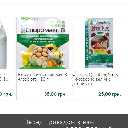
иво
Біофунгіцид Споромакс В
Фітофос Quantum, 25 мл
6-16
Агробіотон 10 г
- фосфорно-калійне
добриво з ...
0 грн.
35,00 грн.
25,00 грн.
Перед приездом к нам