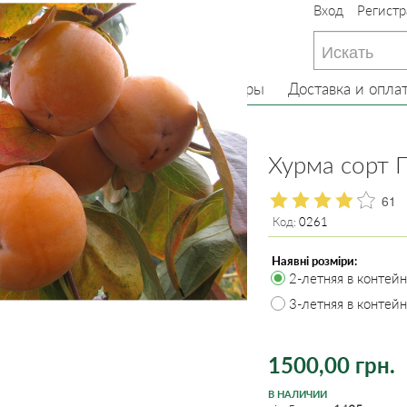
Вход
Регистр
233-22-13
(097) 233-22-13
233-22-13
(099) 233-22-13
Главная
О нас
Товары
Доставка и опла
ревья
Хурма
Хурма сорт 
61
Код:
0261
Наявні розміри:
2-летняя в контейн
3-летняя в контейн
1500,00 грн.
В НАЛИЧИИ