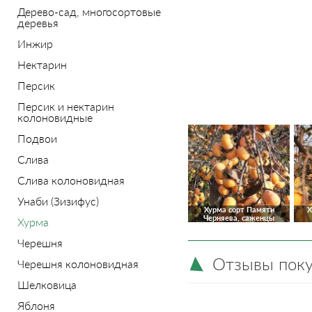
Дерево-сад, многосортовые
деревья
Инжир
Нектарин
Персик
Персик и нектарин
колоновидные
Подвои
Слива
Слива колоновидная
Унаби (Зизифус)
Хурма сорт Памяти
Х
Черняева, саженцы
Хурма
Черешня
Отзывы пок
Черешня колоновидная
Шелковица
Яблоня