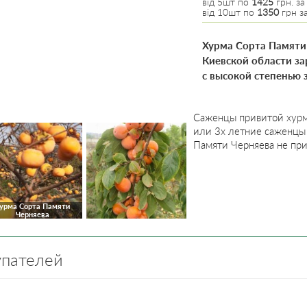
від 5шт по
1425
грн. за
від 10шт по
1350
грн за
Хурма Сорта Памяти
Киевской области з
с высокой степенью 
Саженцы привитой хурм
или 3х летние саженцы
Памяти Черняева не пр
урма Сорта Памяти
Черняева
упателей