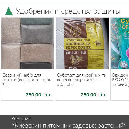
Удобрения и средства защиты
Сезонний набір для
Субстрат для хвойних та
Орхідей
лохини (весна, літо, осінь
верескових рослин —
PROROS
+ ...
50л, pH ...
готовий д
750,00 грн.
250,00 грн.
Компания
“Киевский питомник садовых растений”