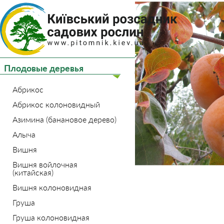
(044) 
(093) 
Плодовые деревья
Главная
Плодовые де
Абрикос
Абрикос колоновидный
Азимина (банановое дерево)
Алыча
Вишня
Вишня войлочная
(китайская)
Вишня колоновидная
Груша
Груша колоновидная