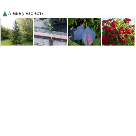
А еще у нас есть...
Ялиця
Подвой ВСЛ-2
Слива Ашатан
Роза плетиста
Цільнолистна /
(для вишни и
[2-летняя с
Фламентанц
маньчжурська
черешни,
открытой
(Flammentanz)
(Abies
полукарликовый
корневой
holophylla)
тип ...
системой]
1590,00 грн.
3500,00 грн.
350,00 грн.
250,00 грн.
Удобрения и средства защиты