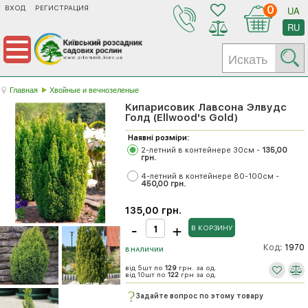
ВХОД
РЕГИСТРАЦИЯ
0
UA
RU
Главная
Хвойные и вечнозеленые
Кипарисовик Лавсона Элвудс
Голд (Ellwood's Gold)
Наявні розміри:
2-летний в контейнере 30см -
135,00
грн.
4-летний в контейнере 80-100см -
450,00 грн.
135,00 грн.
Код:
1970
В НАЛИЧИИ
від 5шт по
129
грн. за од.
від 10шт по
122
грн за од.
Задайте вопрос по этому товару