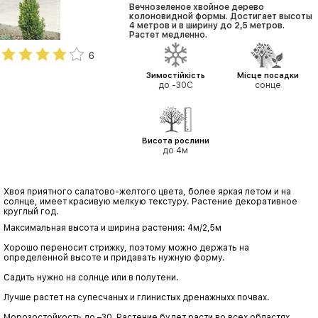
Вечнозеленое хвойное дерево
колоновидной формы. Достигает высоты
4 метров и в ширину до 2,5 метров.
Растет медленно.
6
Зимостійкість
Місце посадки
до -30С
сонце
Висота рослини
до 4м
Хвоя приятного салатово-желтого цвета, более яркая летом и на
солнце, имеет красивую мелкую текстуру. Растение декоративное
круглый год.
Максимальная высота и ширина растения: 4м/2,5м
Хорошо переносит стрижку, поэтому можно держать на
определенной высоте и придавать нужную форму.
Садить нужно на солнце или в полутени.
Лучше растет на супесчаных и глинистых дренажныхх почвах.
Морозостойкость до –30. Растение будет расти во всех областях