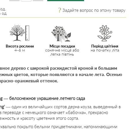
 од.
Задайте вопрос по этому товару
 од.
Висота рослини
Місце посадки
Період цвітіння
4–6 м
сонячне місце або
на початку літа
легка півтінь
вное дерево с широкой раскидистой кроной и большим
жных цветов, которые появляются в начале лета. Осенью
красно-оранжевый оттенок.
ing — белоснежное украшение летнего сада
ng'
— один из величайших сортов дерна коуза, выведенный в
в переводе с немецкого означает «бабочка», прекрасно
ежность и красоту цветения этого сорта.
буквально покрыто белыми прицветниками, напоминающими