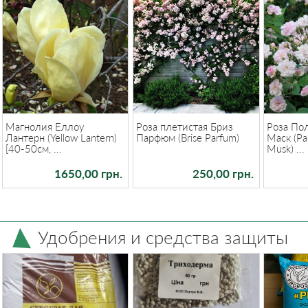
Магнолия Еллоу
Роза плетистая Бриз
Роза По
Лантерн (Yellow Lantern)
Парфюм (Brise Parfum)
Маск (Pa
[40-50см, ...
Musk) ...
1650,00 грн.
250,00 грн.
Удобрения и средства защиты