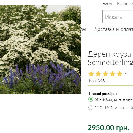
Вход
Регистр
233-22-13
(097) 233-22-13
233-22-13
(099) 233-22-13
Главная
О нас
Товары
Доставка и опла
е кусты
Дерен коуза
Дерен коуза
Schmetterling
1
Код:
3431
Наявні розміри:
60-80см, контейне
120-150см, конте
2950,00 грн.