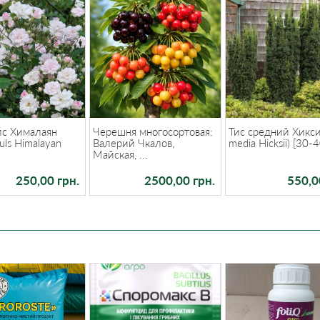
лс Хималаян
Черешня многосортовая:
Тис средний Хикси
uls Himalayan
Валерий Чкалов,
media Hicksii) [30-4
Майская, ...
250,00 грн.
2500,00 грн.
550,0