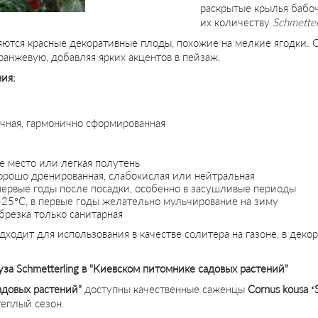
раскрытые крылья бабоч
их количеству
Schmetter
яются красные декоративные плоды, похожие на мелкие ягодки. 
анжевую, добавляя ярких акцентов в пейзаж.
ия:
ичная, гармонично сформированная
 место или легкая полутень
орошо дренированная, слабокислая или нейтральная
первые годы после посадки, особенно в засушливые периоды
-25°C, в первые годы желательно мульчирование на зиму
резка только санитарная
ходит для использования в качестве солитера на газоне, в деко
за Schmetterling в "Киевском питомнике садовых растений"
адовых растений"
доступны качественные саженцы
Cornus kousa ‘
теплый сезон.