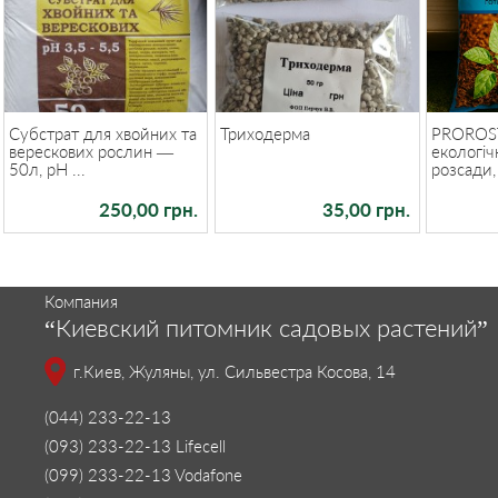
Субстрат для хвойних та
Триходерма
PROROS
верескових рослин —
екологіч
50л, pH ...
розсади, 
250,00 грн.
35,00 грн.
Компания
“Киевский питомник садовых растений”
г.Киев, Жуляны, ул. Сильвестра Косова, 14
(044) 233-22-13
(093) 233-22-13 Lifecell
(099) 233-22-13 Vodafone