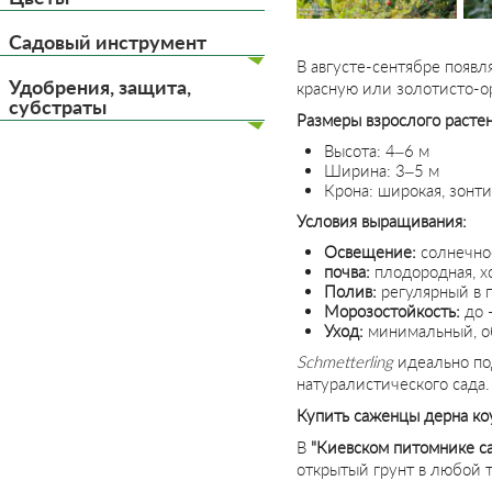
Садовый инструмент
В августе-сентябре появл
Удобрения, защита,
красную или золотисто-ор
субстраты
Размеры взрослого растен
Высота: 4–6 м
Ширина: 3–5 м
Крона: широкая, зонт
Условия выращивания:
Освещение:
солнечное
почва:
плодородная, х
Полив:
регулярный в 
Морозостойкость:
до 
Уход:
минимальный, об
Schmetterling
идеально под
натуралистического сада.
Купить саженцы дерна коу
В
"Киевском питомнике с
открытый грунт в любой 