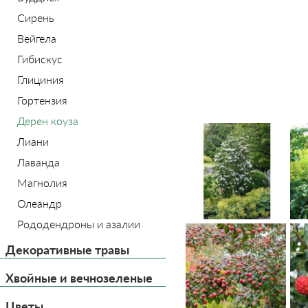
Сирень
Вейгела
Гибискус
Глициния
Гортензия
Дерен коуза
Лиани
Лаванда
Магнолия
Олеандр
Рододендроны и азалии
Декоративные травы
Хвойные и вечнозеленые
Цветы