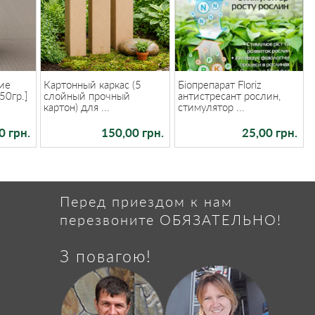
ие
Картонный каркас (5
Біопрепарат Floriz
50гр.]
слойный прочный
антистресант рослин,
картон) для ...
стимулятор ...
0 грн.
150,00 грн.
25,00 грн.
Перед приездом к нам
перезвоните ОБЯЗАТЕЛЬНО!
З повагою!