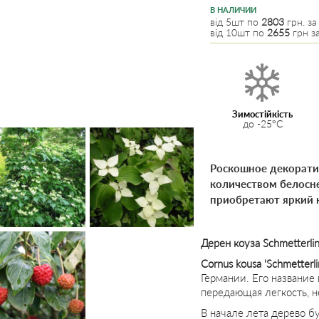
В НАЛИЧИИ
від 5шт по
2803
грн. за
від 10шт по
2655
грн за
Зимостійкість
до -25°C
Роскошное декорати
количеством белосне
приобретают яркий 
Дерен коуза Schmetterl
Cornus kousa 'Schmetterli
Германии. Его название 
передающая легкость, н
В начале лета дерево 