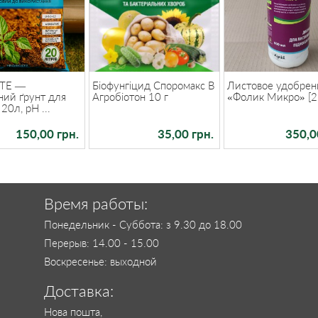
TE —
Біофунгіцид Споромакс В
Листовое удобрен
ний ґрунт для
Агробіотон 10 г
«Фолик Микро» [2
20л, pH ...
150,00 грн.
35,00 грн.
350,0
Время работы:
Понедельник - Суббота: з 9.30 до 18.00
Перерыв: 14.00 - 15.00
Воскресенье: выходной
Доставка:
Нова пошта,