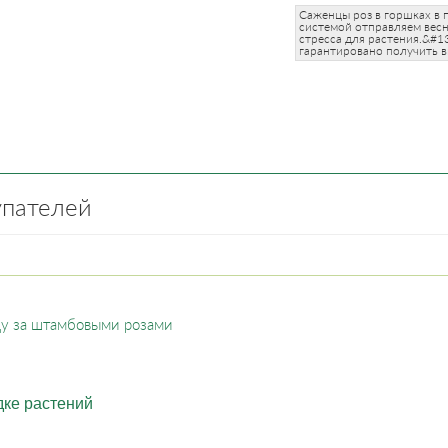
Саженцы роз в горшках в 
системой отправляем весн
стресса для растения.&#1
гарантировано получить в
упателей
оду за штамбовыми розами
дке растений