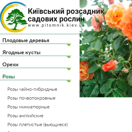
(044) 
(093) 
Плодовые деревья
Главная
Розы
Розы
Ягодные кусты
Орехи
Розы
Розы чайно-гибридные
Розы почвопокровные
Розы миниатюрные
Розы английские
Розы плетистые (вьющиеся)