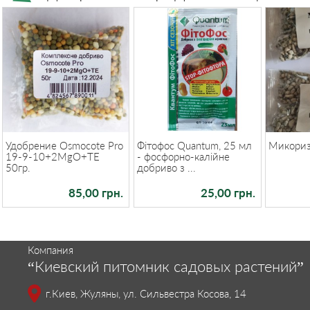
Удобрение Osmocote Pro
Фітофос Quantum, 25 мл
Микори
19-9-10+2MgO+TE
- фосфорно-калійне
50гр.
добриво з ...
85,00 грн.
25,00 грн.
Компания
“Киевский питомник садовых растений”
г.Киев, Жуляны, ул. Сильвестра Косова, 14