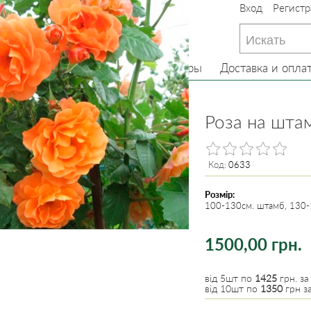
Вход
Регистр
233-22-13
(097) 233-22-13
233-22-13
(099) 233-22-13
Главная
О нас
Товары
Доставка и опла
 на штамбе
Роза на шта
Код:
0633
Розмір:
100-130см. штамб, 130-16
1500,00 грн.
від 5шт по
1425
грн. за
від 10шт по
1350
грн за