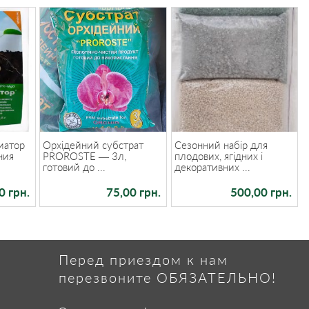
иатор
Орхідейний субстрат
Сезонний набір для
ния
PROROSTE — 3л,
плодових, ягідних і
готовий до ...
декоративних ...
0 грн.
75,00 грн.
500,00 грн.
Перед приездом к нам
перезвоните ОБЯЗАТЕЛЬНО!