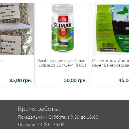
за
Засіб від слимаків Slimax
Инсектицид Иниц
(Слімакс) 50г ОРИГІНАЛ
Bayer Байер Герма
35,00 грн.
50,00 грн.
45,0
Время работы:
Понедельник - Суббота: з 9.30 до 18.00
Перерыв: 14.00 - 15.00