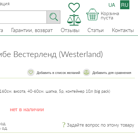
ация
UA
RU
Корзина
пуста
та
Гарантии, возврат
Отзывы
Статьи
Контакты
мбе Вестерленд (Westerland)
Добавить в список желаний
​​Добавить для сравнения
0см. висота, 40-60см. шапка, 5р, контейнер 10л (big pack)
нет в наличии
 од.
Задайте вопрос по этому товару
 од.