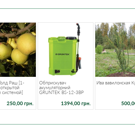
олд Раш [1-
Обприскувач
Ива вавилонская К
 открытой
акумуляторний
й системой]
GRUNTEK BS-12-3BP
250,00 грн.
1394,00 грн.
500,0