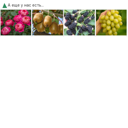
А еще у нас есть...
Роза Бенджамин
Киви Монти (kiwi
Ежевика
Виноград
Бриттен
monty)
Бжезина
Надежда
(Benjamin Britten)
Аксайская
350,00 грн.
350,00 грн.
150,00 грн.
150,00 грн.
Удобрения и средства защиты
Біоінсектицид
Пекацид:
Субстрат для
Біофунгіцид