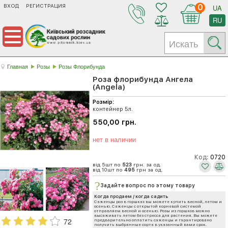
ВХОД
РЕГИСТРАЦИЯ
0
UA
RU
Главная
Розы
Розы Флорибунда
Роза флорибунда Ангела
(Angela)
Розмір:
контейнер 5л.
550,00 грн.
нет в наличии
Код:
0720
від 5шт по
523
грн. за од.
від 10шт по
495
грн за од.
Задайте вопрос по этому товару
Когда продаем / когда садить
Саженцы роз в горшках вы можете купить весной, летом и
осенью. Саженцы с открытой корневой системой
отправляем весной и осенью. Розы из горшков можно
высаживать летом без стресса для растения. Вы можете
72
предварительно оплатить саженцы и гарантировано
получить выбранные сорта в указанный вами срок.