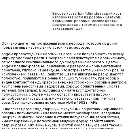
Высота куста 1м - 1,5м. Цветущий куст
напоминает холм из розовых цветков.
Карминово-розовые, мелкие цветки
распускаются в таком количестве, что
захватывает дух
Обильно цветет на протяжении всего периода, которое под силу
прервать лишь наступлению устойчивых морозов.
Angela превосходная и необычная роза, и ее популярность по всему
миру продолжает расти. Прекрасно себя чувствует в любом климате,
от холодного континентального до средиземноморского. Цветки
Angela бледно-розовые, с малиновым реверсом – примечательное
сочетание, глубоко чашевидные, что встречается у немногих роз, за
исключением, разве что, Raubritter. Цветки никогда не раскрываются
полностью, появляются в очень больших тугих кистях, где хорошо
виден контраст между красной внешней стороной и розовым центром.
Куст очень выносливый и здоровый, хорошо облиственный. Листва
зеленая, блестящая. В холодном климате куст достаточно
прямостоячий, с более жарких областях вырастает в высокий
дугообразный куст до 2 м, и может использоваться как плетистая
роза. Сертифицирована по системе ADR в 1982 г. (ARE)
Выносливая роза «под старину», с крупными соцветиями карминово-
розовых полумахровых цветков не может разочаровать владельца.
Некрупные цветки, особенно в стадии полураскрывшегося бутона,
имеют выраженную вогнуто-чашевидную форму, свойственную
старым розам. Объемные кусты высотой около 1 м украшает также и