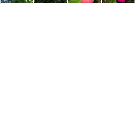
Голубика
Роза Чайковский
Яблоня Женева
Роза
Дрейпер
(Tchaikovski)
Эрли [1-летняя с
почвопокровная
(Draper) [1-
открытой
Липстик
летняя,
корневой ...
(Lipstick)
контейнер 0.5л]
65,00 грн.
250,00 грн.
250,00 грн.
350,00 грн.
Удобрения и средства защиты
Медян екстра,
Картонный
Агроволокно на
Комплексне
20 мл фунгіцид
каркас (5
отрез,
добриво
слойный
плотность 30 г/
YaraMila NPK 16-
прочный картон)
м2 (1,6м) [1 метр
16-16
для ...
...
50,00 грн.
150,00 грн.
16,00 грн.
250,00 грн.
Компания
Время работы:
Перед приездом к