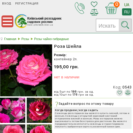
ВХОД
РЕГИСТРАЦИЯ
0
UA
RU
Главная
Розы
Розы чайно-гибридные
Роза Шейла
Розмір:
контейнер 2л.
195,00 грн.
нет в наличии
Код:
0543
від 5шт по
186
грн. за од.
від 10шт по
176
грн за од.
Задайте вопрос по этому товару
Когда продаем / когда садить
Саженцы роз в горшках вы можете купить весной, летом и
осенью. Саженцы с открытой корневой системой
отправляем весной и осенью. Розы из горшков можно
высаживать летом без стресса для растения. Вы можете
предварительно оплатить саженцы и гарантировано
получить выбранные сорта в указанный вами срок.