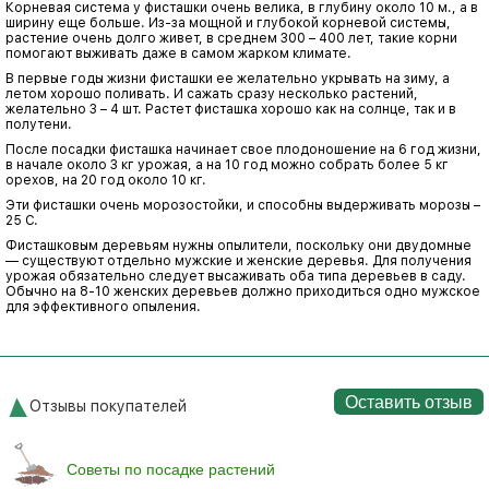
Корневая система у фисташки очень велика, в глубину около 10 м., а в
ширину еще больше. Из-за мощной и глубокой корневой системы,
растение очень долго живет, в среднем 300 – 400 лет, такие корни
помогают выживать даже в самом жарком климате.
В первые годы жизни фисташки ее желательно укрывать на зиму, а
летом хорошо поливать. И сажать сразу несколько растений,
желательно 3 – 4 шт. Растет фисташка хорошо как на солнце, так и в
полутени.
После посадки фисташка начинает свое плодоношение на 6 год жизни,
в начале около 3 кг урожая, а на 10 год можно собрать более 5 кг
орехов, на 20 год около 10 кг.
Эти фисташки очень морозостойки, и способны выдерживать морозы –
25 С.
Фисташковым деревьям нужны опылители, поскольку они двудомные
— существуют отдельно мужские и женские деревья. Для получения
урожая обязательно следует высаживать оба типа деревьев в саду.
Обычно на 8-10 женских деревьев должно приходиться одно мужское
для эффективного опыления.
Оставить отзыв
Отзывы покупателей
Советы по посадке растений