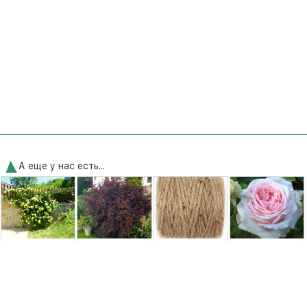
А еще у нас есть...
Роза плетистая
Пузыреплодник
Шпагат
Роза Андре Ле
Казино (Casino)
Леди ин Ред
джутовий 6мм
Нотр (Andre Le
(Lady in Red)
60м Gruntek
Notre)
250,00 грн.
275,00 грн.
180,00 грн.
250,00 грн.