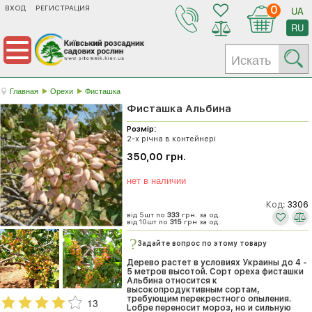
ВХОД
РЕГИСТРАЦИЯ
0
UA
RU
Главная
Орехи
Фисташка
Фисташка Альбина
Розмір:
2-х річна в контейнері
350,00 грн.
нет в наличии
Код:
3306
від 5шт по
333
грн. за од.
від 10шт по
315
грн за од.
Задайте вопрос по этому товару
Дерево растет в условиях Украины до 4 -
5 метров высотой. Сорт ореха фисташки
Альбина относится к
высокопродуктивным сортам,
требующим перекрестного опыления.
13
Lобре переносит мороз, но и сильную