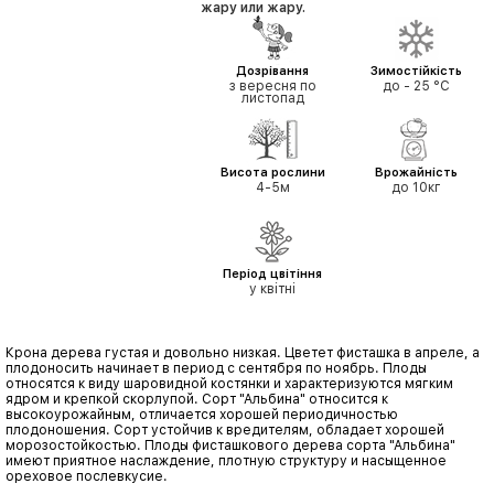
жару или жару.
Дозрівання
Зимостійкість
з вересня по
до - 25 °C
листопад
Висота рослини
Врожайність
4-5м
до 10кг
Період цвітіння
у квітні
Крона дерева густая и довольно низкая. Цветет фисташка в апреле, а
плодоносить начинает в период с сентября по ноябрь. Плоды
относятся к виду шаровидной костянки и характеризуются мягким
ядром и крепкой скорлупой. Сорт "Альбина" относится к
высокоурожайным, отличается хорошей периодичностью
плодоношения. Сорт устойчив к вредителям, обладает хорошей
морозостойкостью. Плоды фисташкового дерева сорта "Альбина"
имеют приятное наслаждение, плотную структуру и насыщенное
ореховое послевкусие.