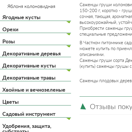
Саженцы груши колонови
Яблоня колоновидная
150-200 г, коротко - гру
сочная, тающая, ароматна
Ягодные кусты
высокоурожайный, устойч
Приобрести саженцы груш
Орехи
специальные предложения
Розы
В Частном питомнике сад
можете купить по приемл
Декоративные деревья
описаниями.
Саженцы груши сорта Дек
Декоративные кусты
(купить) саженцы грушы с
Декоративные травы
Саженцы плодовых дерев
Хвойные и вечнозеленые
Цветы
Отзывы пок
Садовый инструмент
Удобрения, защита,
субстраты