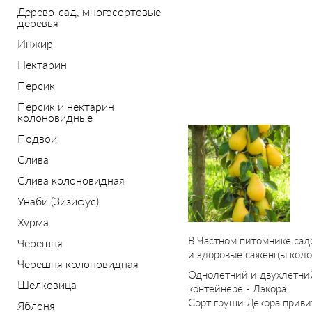
Дерево-сад, многосортовые
деревья
Инжир
Нектарин
Персик
Персик и нектарин
колоновидные
Подвои
Слива
Слива колоновидная
Унаби (Зизифус)
Хурма
В Частном питомнике сад
Черешня
и здоровые саженцы коло
Черешня колоновидная
Однолетний и двухлетни
Шелковица
контейнере - Дэкора.
Сорт груши Декора привит
Яблоня