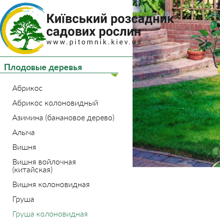
(044) 
(093) 
Плодовые деревья
Главная
Плодовые де
Абрикос
Абрикос колоновидный
Азимина (банановое дерево)
Алыча
Вишня
Вишня войлочная
(китайская)
Вишня колоновидная
Груша
Груша колоновидная