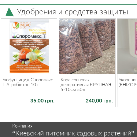
Удобрения и средства защиты
Біофунгицид Споромакс
Кора сосновая
Укорени
Т Агробіотон 10 г
декоративная КРУПНАЯ
(RHIZOP
5-10см 50л.
35,00 грн.
240,00 грн.
Компания
“Киевский питомник садовых растений”