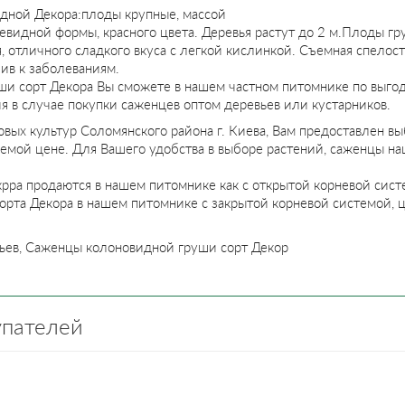
дной Декора:плоды крупные, массой
шевидной формы, красного цвета. Деревья растут до 2 м.Плоды гр
я, отличного сладкого вкуса с легкой кислинкой. Съемная спелост
ив к заболеваниям.
и сорт Декора Вы сможете в нашем частном питомнике по выгод
 в случае покупки саженцев оптом деревьев или кустарников.
овых культур Соломянского района г. Киева, Вам предоставлен в
емой цене. Для Вашего удобства в выборе растений, саженцы на
рра продаются в нашем питомнике как с открытой корневой систе
орта Декора в нашем питомнике с закрытой корневой системой, 
ьев, Саженцы колоновидной груши сорт Декор
упателей