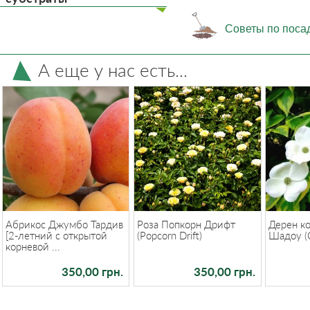
Советы по поса
А еще у нас есть...
Абрикос Джумбо Тардив
Роза Попкорн Дрифт
Дерен к
[2-летний с открытой
(Popcorn Drift)
Шадоу (C
корневой ...
350,00 грн.
350,00 грн.