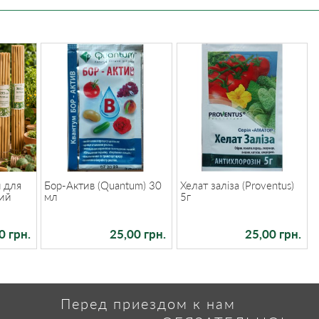
 для
Бор-Актив (Quantum) 30
Хелат заліза (Proventus)
ний
мл
5г
0 грн.
25,00 грн.
25,00 грн.
Перед приездом к нам