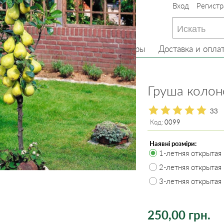
Вход
Регистр
233-22-13
(097) 233-22-13
233-22-13
(099) 233-22-13
Главная
О нас
Товары
Доставка и опла
ревья
Груша колоновидная
Груша колон
33
Код:
0099
Наявні розміри:
1-летняя открытая
2-летняя открытая
3-летняя открытая
250,00 грн.