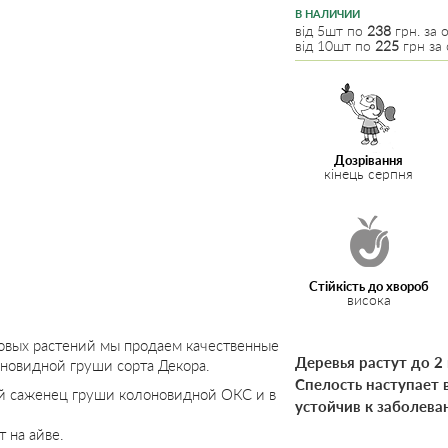
В НАЛИЧИИ
від 5шт по
238
грн. за о
від 10шт по
225
грн за 
Дозрівання
кінець серпня
Стійкість до хвороб
висока
овых растений мы продаем качественные
Деревья растут до 2
новидной груши сорта Декора.
Спелость наступает 
й саженец груши колоновидной ОКС и в
устойчив к заболева
 на айве.