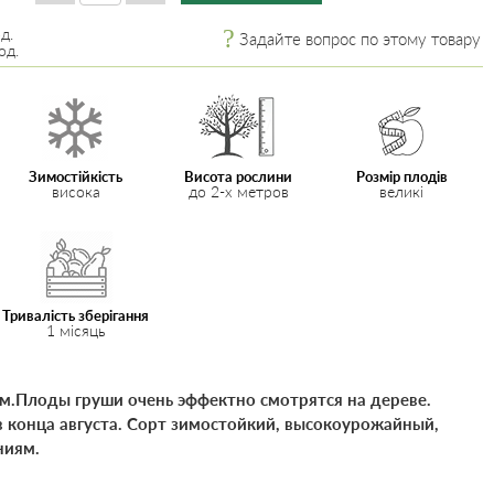
д.
Задайте вопрос по этому товару
од.
Зимостійкість
Висота рослини
Розмір плодів
висока
до 2-х метров
великі
Тривалість зберігання
1 місяць
 м.Плоды груши очень эффектно смотрятся на дереве.
в конца августа. Сорт зимостойкий, высокоурожайный,
ниям.