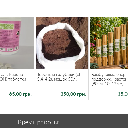
тель Ризопон
Торф для голубики (ph
Бамбуковые опоры
ON) таблетки
3,4-4,2), мешок 50л.
поддержки расте
[90см, 10-12мм]
85,00 грн.
350,00 грн.
35,0
Время работы: