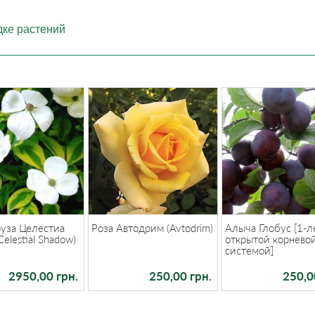
дке растений
оуза Целестиа
Роза Автодрим (Avtodrim)
Алыча Глобус [1-л
elestial Shadow)
открытой корнево
системой]
2950,00 грн.
250,00 грн.
250,0