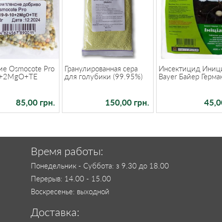
ие Osmocote Pro
Гранулированная сера
Инсектицид Иниц
0+2MgO+TE
для голубики (99.95%)
Bayer Байер Герма
85,00 грн.
150,00 грн.
45,0
Время работы:
Понедельник - Суббота: з 9.30 до 18.00
Перерыв: 14.00 - 15.00
Воскресенье: выходной
Доставка: