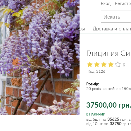
Вход
Регистр
233-22-13
(097) 233-22-13
233-22-13
(099) 233-22-13
Главная
О нас
Товары
Доставка и опла
е кусты
Глициния
Глициния Син
6
Код:
3126
Розмір:
20 років, контейнер 150л
37500,00 грн
В НАЛИЧИИ
від 5шт по
35625
грн. з
від 10шт по
33750
грн з