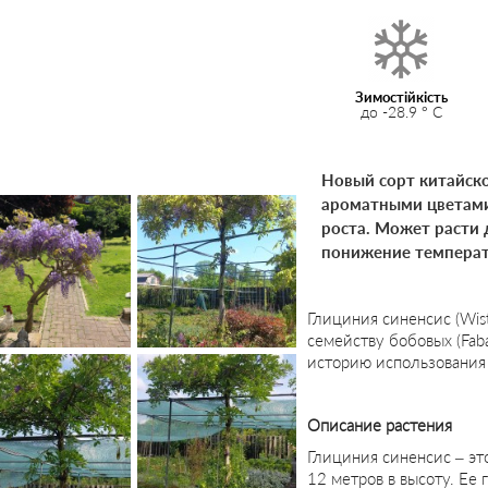
Зимостійкість
до -28.9 ° C
Новый сорт китайско
ароматными цветами
роста. Может расти 
понижение температу
Глициния синенсис (Wist
семейству бобовых (Fab
историю использования 
Описание растения
Глициния синенсис – эт
12 метров в высоту. Ее 