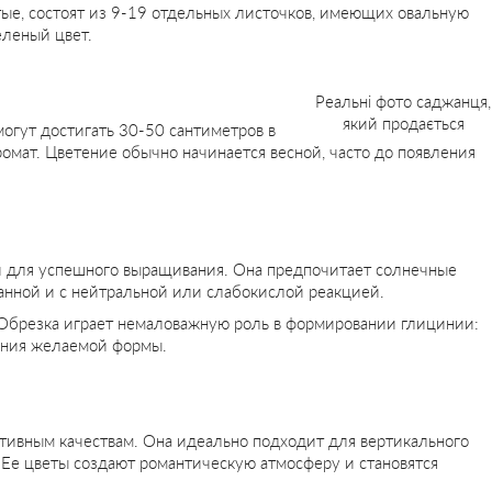
ые, состоят из 9-19 отдельных листочков, имеющих овальную
леный цвет.
Реальні фото саджанця,
який продається
огут достигать 30-50 сантиметров в
мат. Цветение обычно начинается весной, часто до появления
й для успешного выращивания. Она предпочитает солнечные
анной и с нейтральной или слабокислой реакцией.
. Обрезка играет немаловажную роль в формировании глицинии:
ания желаемой формы.
тивным качествам. Она идеально подходит для вертикального
. Ее цветы создают романтическую атмосферу и становятся