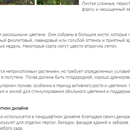
Листья сложные, перист
форму и насыщенный зе
и роскошными цветами. Они собраны в большие кисти, которые м
ый фиолетовый, лавандовый или голубой оттенок и приятный аро
ько недель. Некоторые сорта могут цвести вторично летом.
тся неприхотливым растением, но требует определенных услови
 и в полутени. Почва должна быть плодородной, хорошо дрениров
гулярном поливе, особенно в период активного роста и цветения
ния и зимой для стимулирования обильного цветения и поддерж
фтном дизайне
о используется в ландшафтном дизайне благодаря своим декора
ользуют для отделки пергол, беседок, фасадов зданий и заборов
юбого сада.