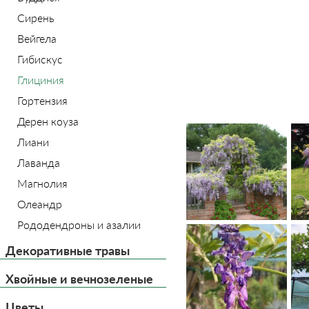
Сирень
Вейгела
Гибискус
Глициния
Гортензия
Дерен коуза
Лиани
Лаванда
Магнолия
Олеандр
Рододендроны и азалии
Декоративные травы
Хвойные и вечнозеленые
Цветы