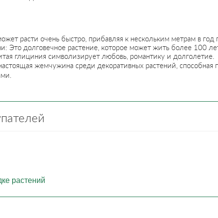
ожет расти очень быстро, прибавляя к нескольким метрам в год 
: Это долговечное растение, которое может жить более 100 ле
итая глициния символизирует любовь, романтику и долголетие.
 настоящая жемчужина среди декоративных растений, способная 
ами.
упателей
дке растений