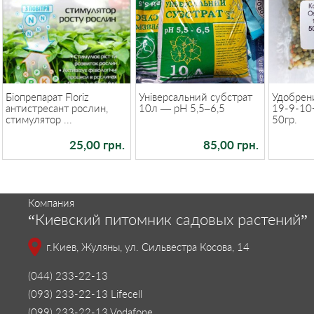
Біопрепарат Floriz
Універсальний субстрат
Удобрен
антистресант рослин,
10л — pH 5,5–6,5
19-9-1
стимулятор ...
50гр.
25,00 грн.
85,00 грн.
Компания
“Киевский питомник садовых растений”
г.Киев, Жуляны, ул. Сильвестра Косова, 14
(044) 233-22-13
(093) 233-22-13 Lifecell
(099) 233-22-13 Vodafone