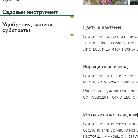
Садовый инструмент
Удобрения, защита,
Цветы и цветения
субстраты
Глициния славится своим
длину. Цветы имеют нежн
листьев, и длится нескол
Выращивание и уход
Глициния синенсис являе
места, хотя может расти
Растение нуждается в ре
ее проводят после цвете
Использование в ландша
Глициния синенсис широк
озеленения: ее часто исп
настоящим украшением л