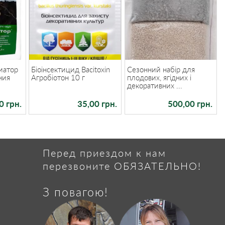
иатор
Біоінсектицид Bacitoxin
Сезонний набір для
ния
Агробіотон 10 г
плодових, ягідних і
декоративних ...
0 грн.
35,00 грн.
500,00 грн.
Перед приездом к нам
перезвоните ОБЯЗАТЕЛЬНО!
З повагою!