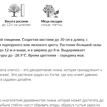
Висота рослини
Місце посадки
до 12м на шпалері
сонце, півтінь
й глицинии. Соцветия кистями до 30 см в длину, с
 пурпурного или лилового цвета. Растение большой силы
до 12 м и выше, и в ширину до 8 м. Выдерживает
ры до -28.9°C. Время цветения – середина мая.
eria sinensis) – это декоративная лиана, которая принадлежит к
aceae). Это растение родом из Китая, где оно имеет давнюю
в садовом дизайне.
о многолетняя деревянистая лиана, которая может достигать до
гибкие стебли могут обвивать опоры, образуя густые заросли.