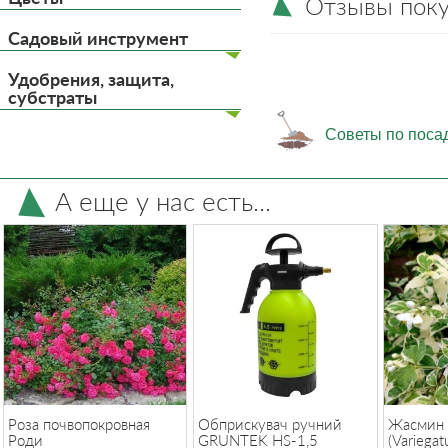
Отзывы пок
Садовый инструмент
Удобрения, защита,
субстраты
Советы по поса
А еще у нас есть...
Роза почвопокровная
Обприскувач ручний
Жасмин 
Роди
GRUNTEK HS-1,5
(Variegat