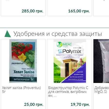
285,00 грн.
165,00 грн.
Удобрения и средства защиты
Хелат заліза (Proventus)
Біодеструктор Polymix C
Добриво 
5г
для септиків, вигрібних
MgO, S)
ям, ...
25,00 грн.
19,70 грн.