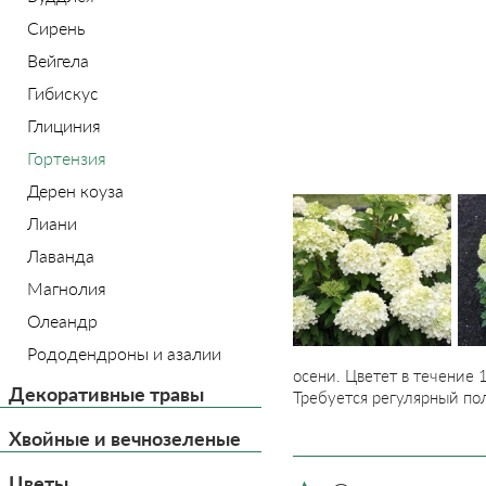
Сирень
Вейгела
Гибискус
Глициния
Гортензия
Дерен коуза
Лиани
Лаванда
Магнолия
Олеандр
Рододендроны и азалии
осени. Цветет в течение 
Декоративные травы
Требуется регулярный пол
Хвойные и вечнозеленые
Цветы