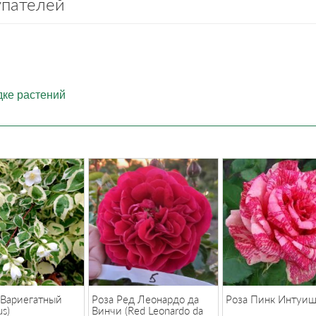
упателей
дке растений
Вариегатный
Роза Ред Леонардо да
Роза Пинк Интуи
us)
Винчи (Red Leonardo da