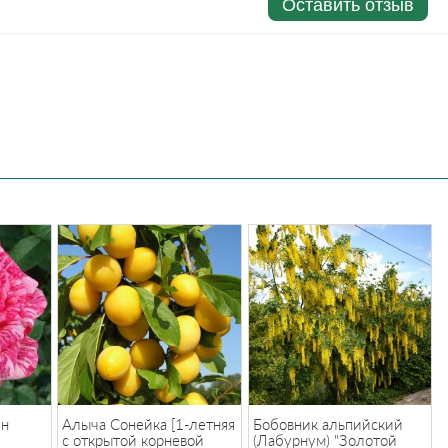
Оставить отзыв
шн
Алыча Сонейка [1-летняя
Бобовник альпийский
с открытой корневой
(Лабурнум) "Золотой