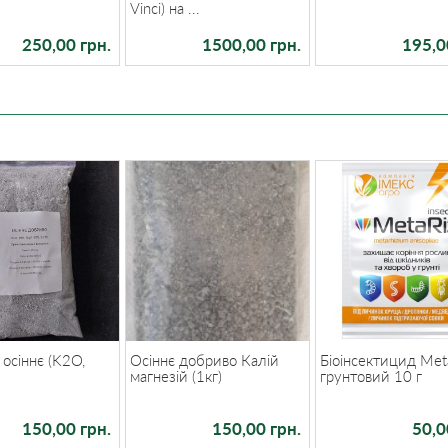
Vinci) на ...
250,00 грн.
1500,00 грн.
195,0
осіннє (K2O,
Осіннє добриво Калій
Біоінсектицид Met
магнезій (1кг)
грунтовий 10 г
150,00 грн.
150,00 грн.
50,0