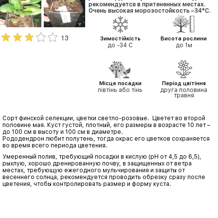
рекомендуется в притененных местах.
Очень высокая морозостойкость –34°C.
13
Зимостійкість
Висота рослини
до -34 С
до 1м
Місце посадки
Період цвітіння
півтінь або тінь
друга половина
травня
Сорт финской селекции, цветки светло-розовые. Цветет во второй
половине мая. Куст густой, плотный, его размеры в возрасте 10 лет –
до 100 см в высоту и 100 см в диаметре.
Рододендрон любит полутень, тогда окрас его цветков сохраняется
во время всего периода цветения.
Умеренный полив, требующий посадки в кислую (рН от 4,5 до 6,5),
рыхлую, хорошо дренированную почву, в защищенных от ветра
местах, требующую ежегодного мульчирования и защиты от
весеннего солнца, рекомендуется проводить обрезку сразу после
цветения, чтобы контролировать размер и форму куста.