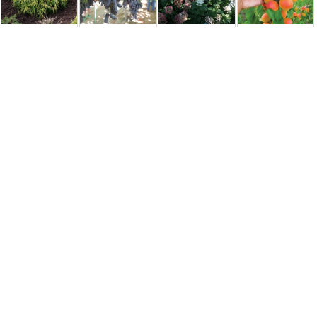
Кипарисовик
Виноград
Гортензия
Абрикос
горохоплодный
Аватар (Sweet
метельчатая
колоновидный
Санголд
Sapphire, Moon
Пастель Грин
Санни
(Sungold) [2-
Drops) (кишмиш,
(Pastel Green)
летний, ...
...
150,00 грн.
250,00 грн.
150,00 грн.
350,00 грн.
Удобрения и средства защиты
Субстрат для
Біодеструктор
Листовое
Добриво осіннє
хвойних та
Polymix C для
удобрение
(K2O, MgO, S)
верескових
септиків,
«Фолик Микро»
рослин — 20л,
вигрібних ям, ...
[250гр.]
pH ...
150,00 грн.
19,70 грн.
350,00 грн.
150,00 грн.