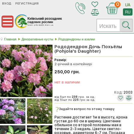
ВХОД
РЕГИСТРАЦИЯ
0
UA
RU
Главная
Декоративные кусты
Рододендроны и азалии
Рододендрон Дочь Похьёлы
(Pohjola's Daughter)
Розмір:
2-річний в контейнері
250,00 грн.
нет в наличии
Код:
2003
від 5шт по
238
грн. за од.
від 10шт по
225
грн за од.
Задайте вопрос по этому товару
Растение достигает 1м в высоту, крона
густая до 60 см в ширину. Цветение
обильное со второй половины мая в
течение 2-3 недель. Цветки светло-
розовые, диаметром 6-7 см. Посадка