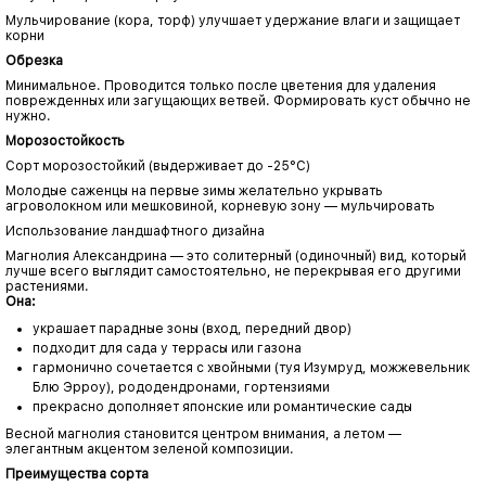
Мульчирование (кора, торф) улучшает удержание влаги и защищает
корни
Обрезка
Минимальное. Проводится только после цветения для удаления
поврежденных или загущающих ветвей. Формировать куст обычно не
нужно.
Морозостойкость
Сорт морозостойкий (выдерживает до -25°C)
Молодые саженцы на первые зимы желательно укрывать
агроволокном или мешковиной, корневую зону — мульчировать
Использование ландшафтного дизайна
Магнолия Александрина — это солитерный (одиночный) вид, который
лучше всего выглядит самостоятельно, не перекрывая его другими
растениями.
Она:
украшает парадные зоны (вход, передний двор)
подходит для сада у террасы или газона
гармонично сочетается с хвойными (туя Изумруд, можжевельник
Блю Эрроу), рододендронами, гортензиями
прекрасно дополняет японские или романтические сады
Весной магнолия становится центром внимания, а летом —
элегантным акцентом зеленой композиции.
Преимущества сорта