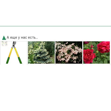
А еще у нас есть...
Гілкоріз Grizzly
Ель колючая
Дерен коуза
Роза английская
Gruntek
Белобок
Капучино
Эл. Ди.
(Bialobok)
(Cornus kousa
Брэйтуэйт
Cappucino)
(Leonard Dudley
...
766,00 грн.
1500,00 грн.
2950,00 грн.
250,00 грн.
Удобрения и средства защиты