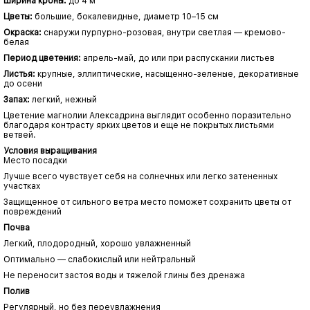
Ширина кроны:
до 4 м
Цветы:
большие, бокалевидные, диаметр 10–15 см
Окраска:
снаружи пурпурно-розовая, внутри светлая — кремово-
белая
Период цветения:
апрель-май, до или при распускании листьев
Листья:
крупные, эллиптические, насыщенно-зеленые, декоративные
до осени
Запах:
легкий, нежный
Цветение магнолии Алексадрина выглядит особенно поразительно
благодаря контрасту ярких цветов и еще не покрытых листьями
ветвей.
Условия выращивания
Место посадки
Лучше всего чувствует себя на солнечных или легко затененных
участках
Защищенное от сильного ветра место поможет сохранить цветы от
повреждений
Почва
Легкий, плодородный, хорошо увлажненный
Оптимально — слабокислый или нейтральный
Не переносит застоя воды и тяжелой глины без дренажа
Полив
Регулярный, но без переувлажнения