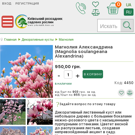
ВХОД
РЕГИСТРАЦИЯ
0
UA
RU
Главная
Декоративные кусты
Магнолия
Магнолия Александрина
(Magnolia soulangeana
Alexandrina)
950,00 грн.
Код:
4450
В НАЛИЧИИ
від 5шт по
903
грн. за од.
від 10шт по
855
грн за од.
Задайте вопрос по этому товару
Декоративный лиственный куст или
небольшое дерево с большими бокалами
нежно-розового цвета с насыщенными
пурпурными оттенками. Цветет весной
до распускания листьев, создавая
непревзойденный акцент в саду.