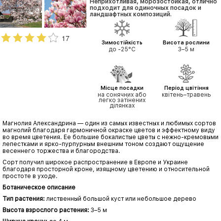
Неприхотливая, морозостойкая, отлично
подходит для одиночных посадок и
ландшафтных композиций.
17
Зимостійкість
Висота рослини
до -25°C
3–5 м
Місце посадки
Період цвітіння
на сонячних або
квітень–травень
легко затінених
ділянках
Магнолия Александрина — один из самых известных и любимых сортов
магнолий благодаря гармоничной окраске цветов и эффектному виду
во время цветения. Ее большие бокалистые цветы с нежно-кремовыми
лепестками и ярко-пурпурным внешним тоном создают ощущение
весеннего торжества и благородства.
Сорт получил широкое распространение в Европе и Украине
благодаря просторной кроне, изящному цветению и относительной
простоте в уходе.
Ботаническое описание
Тип растения:
лиственный большой куст или небольшое дерево
Высота взрослого растения:
3–5 м