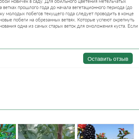
юбой новичек в саду. Для обильного цветения метельчатых
 ветках прошлого года до начала вегетационного периода (до
езку молодых побегов текущего года следует проводить в конце
я новые побеги на обрезанных ветвях. Которые успеют окрепнуть
нования одна из самых старых веток для омоложения куста. Если
Оставить отзыв