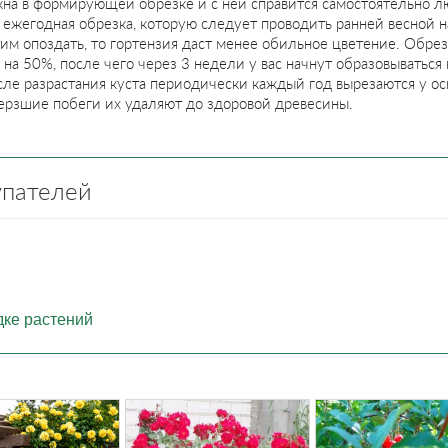
жна в формирующей обрезке и с ней справится самостоятельно л
ежегодная обрезка, которую следует проводить ранней весной на
этим опоздать, то гортензия даст менее обильное цветение. Обр
и на 50%, после чего через 3 недели у вас начнут образовыватьс
ле разрастания куста периодически каждый год вырезаются у ос
ерзшие побеги их удаляют до здоровой древесины.
упателей
дке растений