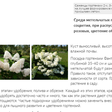
Саженцы гортензии 2-х, 3-
на лучшее формирование к
присылаем летом.
Среди метельчатых г
соцветия, при распу
розовых, цветение о
Куст выносливый, высот
влажной почвы.
Посадка гортензии Фант
глубиной 35-40 см и ши
метельчатой будут разн
Правило такое, отступат
зависимости от сорта. 
растение в саду.
 этапам удобрения, полива и обрезке. Каждый из этих этапов, кр
удобрять достаточно часто и много, так как эти растения дают ст
тощаются. Частые подкормки удобрениями можно заменить внес
о для пышного развития и цветения гортензий.