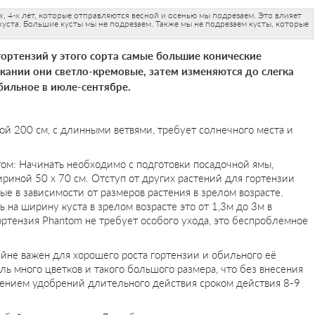
х, 4-х лет, которые отправляются весной и осенью мы подрезаем. Это влияет
уста. Большие кусты мы не подрезаем. Также мы не подрезаем кусты, которые
ортензий у этого сорта самые большие конические
скании они светло-кремовые, затем изменяются до слегка
бильное в июле-сентябре.
ой 200 см, с длинными ветвями, требует солнечного места и
ом: Начинать необходимо с подготовки посадочной ямы,
риной 50 х 70 см. Отступ от других растений для гортензии
ые в зависимости от размеров растения в зрелом возрасте.
ь на ширину куста в зрелом возрасте это от 1,3м до 3м в
Гортензия Phantom не требует особого ухода, это беспроблемное
айне важен для хорошего роста гортензии и обильного её
оль много цветков и такого большого размера, что без внесения
ением удобрений длительного действия сроком действия 8-9