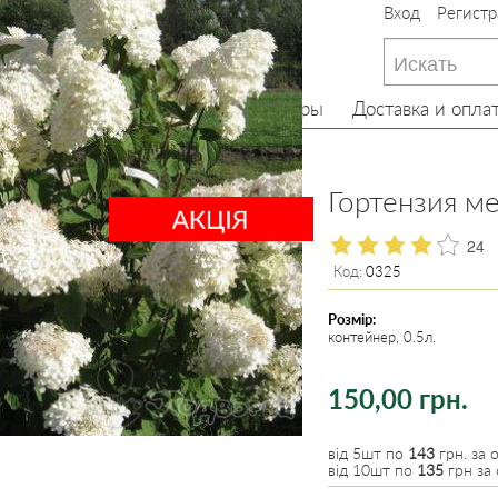
Вход
Регистр
233-22-13
(097) 233-22-13
233-22-13
(099) 233-22-13
Главная
О нас
Товары
Доставка и опла
е кусты
Гортензия
Гортензия м
24
Код:
0325
Розмір:
контейнер, 0.5л.
150,00 грн.
від 5шт по
143
грн. за о
від 10шт по
135
грн за 