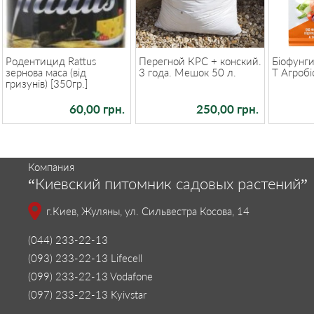
Родентицид Rattus
Перегной КРС + конский.
Біофунг
зернова маса (від
3 года. Мешок 50 л.
Т Агробі
гризунів) [350гр.]
60,00 грн.
250,00 грн.
Компания
“Киевский питомник садовых растений”
г.Киев, Жуляны, ул. Сильвестра Косова, 14
(044) 233-22-13
(093) 233-22-13 Lifecell
(099) 233-22-13 Vodafone
(097) 233-22-13 Kyivstar