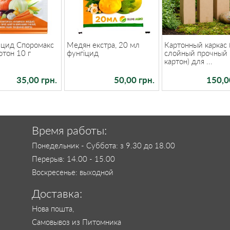
ицид Споромакс
Медян екстра, 20 мл
Картонный каркас 
отон 10 г
фунгіцид
слойный прочный
картон) для ...
35,00 грн.
50,00 грн.
150,0
Время работы:
Понедельник - Суббота: з 9.30 до 18.00
Перерыв: 14.00 - 15.00
Воскресенье: выходной
Доставка:
Нова пошта,
Самовывоз из Питомника