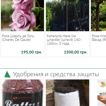
Роза Шарль де Голь
Катальпа Нана (на
Роза пле
(Charles De Gaulle)
штамбе) [штамб 140-
Фасад (R
160см, 3 года, ...
195,00 грн.
1500,00 грн.
Удобрения и средства защиты