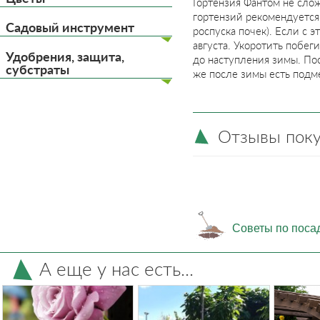
Гортензия Фантом не сло
гортензий рекомендуется 
Садовый инструмент
роспуска почек). Если с 
августа. Укоротить побег
Удобрения, защита,
до наступления зимы. Пос
субстраты
же после зимы есть подм
Отзывы пок
Советы по поса
А еще у нас есть...