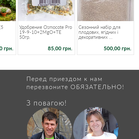
(5
Удобрение Osmocote Pro
Сезонний набір для
19-9-10+2MgO+TE
плодових, ягідних і
50гр.
декоративних ...
0 грн.
85,00 грн.
500,00 грн.
Перед приездом к нам
перезвоните ОБЯЗАТЕЛЬНО!
З повагою!