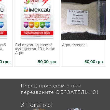
ксаб
Біоінсектицид Імексаб
Агро-гідрогель
л,
(суха форма), 10 г, Імекс
Агро
0 грн.
50,00 грн.
50,00 грн.
Перед приездом к нам
перезвоните ОБЯЗАТЕЛЬНО!
З повагою!