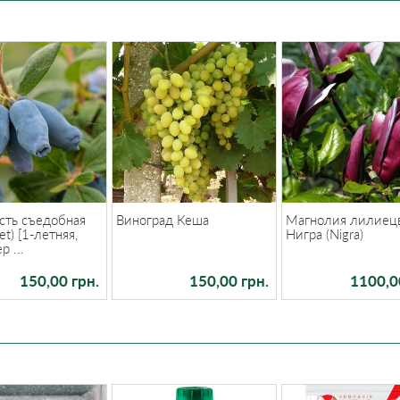
ть съедобная
Виноград Кеша
Магнолия лилиец
et) [1-летняя,
Нигра (Nigra)
р ...
150,00 грн.
150,00 грн.
1100,0