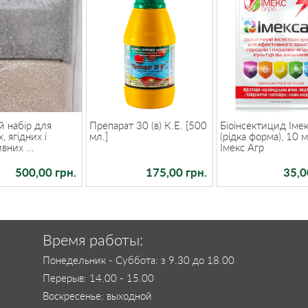
 набір для
Препарат 30 (в) К.Е. [500
Біоінсектицид Іме
, ягідних і
мл.]
(рідка форма), 10 м
вних ...
Імекс Агр
500,00 грн.
175,00 грн.
35,0
Время работы:
Понедельник - Суббота: з 9.30 до 18.00
Перерыв: 14.00 - 15.00
Воскресенье: выходной