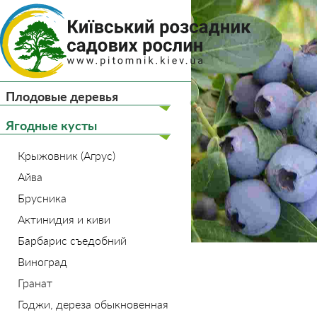
(044) 
(093) 
Плодовые деревья
Главная
Ягодные кус
Ягодные кусты
Крыжовник (Агрус)
Айва
Брусника
Актинидия и киви
Барбарис съедобний
Виноград
Гранат
Годжи, дереза обыкновенная