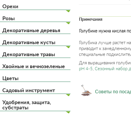
Орехи
Розы
Примечания
Декоративные деревья
Голубике нужна кислая п
Декоративные кусты
Голубика лучше растет на
приводит к замедленному
Декоративные травы
специальные подкислител
Для выращивания голубик
Хвойные и вечнозеленые
рН 4-5
,
Сезонный набор 
Цветы
Садовый инструмент
Советы по поса
Удобрения, защита,
субстраты