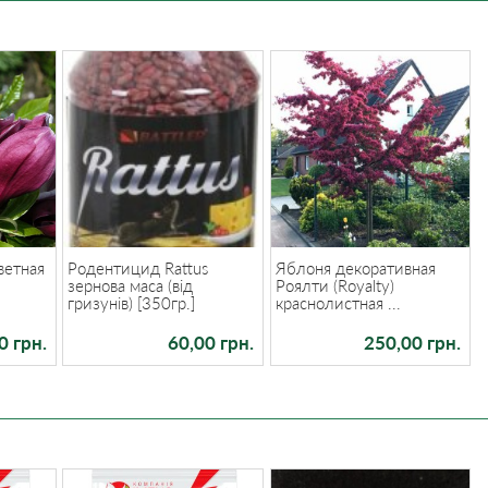
ветная
Родентицид Rattus
Яблоня декоративная
зернова маса (від
Роялти (Royalty)
гризунів) [350гр.]
краснолистная ...
0 грн.
60,00 грн.
250,00 грн.