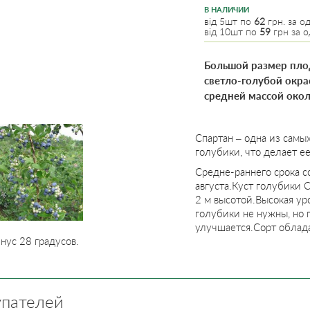
В НАЛИЧИИ
від 5шт по
62
грн. за од
від 10шт по
59
грн за о
Большой размер плод
светло-голубой окра
средней массой около
Спартан – одна из самы
голубики, что делает е
Средне-раннего срока с
августа.Куст голубики С
2 м высотой.Высокая ур
голубики не нужны, но 
улучшается.Сорт облад
нус 28 градусов.
упателей