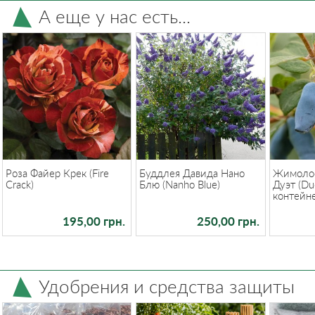
А еще у нас есть...
Роза Файер Крек (Fire
Буддлея Давида Нано
Жимолос
Crack)
Блю (Nanho Blue)
Дуэт (Du
контейне
195,00 грн.
250,00 грн.
Удобрения и средства защиты