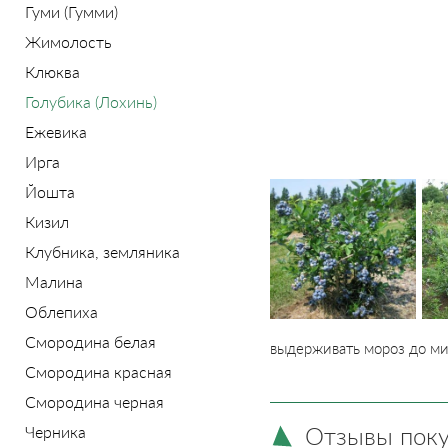
Гуми (Гумми)
Жимолость
Клюква
Голубика (Лохинь)
Ежевика
Ирга
Йошта
Кизил
Клубника, земляника
Малина
Облепиха
Смородина белая
выдерживать мороз до ми
Смородина красная
Смородина черная
Отзывы пок
Черника