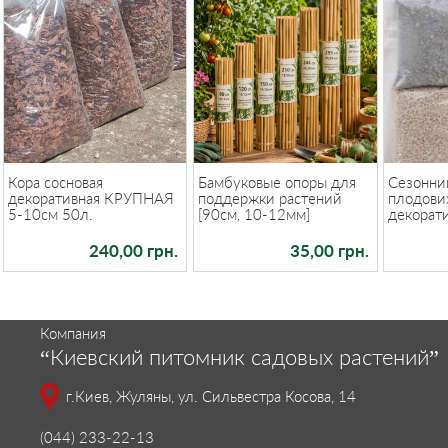
Кора сосновая
Бамбуковые опоры для
Сезонний
декоративная КРУПНАЯ
поддержки растений
плодових
5-10см 50л.
[90см, 10-12мм]
декорати
240,00 грн.
35,00 грн.
Компания
“Киевский питомник садовых растений”
г.Киев, Жуляны, ул. Сильвестра Косова, 14
(044) 233-22-13