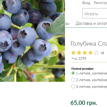
Вход
Регистр
233-22-13
(097) 233-22-13
233-22-13
(099) 233-22-13
Главная
О нас
Товары
Доставка и опла
тарники
Голубика (Лохинь)
Голубика Спа
18
Код:
2293
Наявні розміри:
1-летняя, контейне
2-летняя, контейне
3-летняя, контейн
65,00 грн.