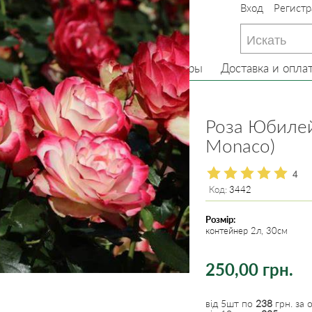
Вход
Регистр
233-22-13
(097) 233-22-13
233-22-13
(099) 233-22-13
Главная
О нас
Товары
Доставка и опла
 Флорибунда
Роза Юбилей 
Monaco)
4
Код:
3442
Розмір:
контейнер 2л, 30см
250,00 грн.
від 5шт по
238
грн. за о