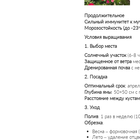
Продолжительное
Сильный иммунитет
к му
Морозостойкость
(до -23
Условия выращивания
1. Выбор места
Солнечный участок
(6-8 ч
Защищенное от ветра
мес
Дренированная почва
с не
2. Посадка
Оптимальный срок
: апре
Глубина ямы
: 50×50 см с
Расстояние между куста
3. Уход
Полив
: 1 раз в неделю (1
Обрезка
:
Весна – формовочная 
Лето – удаление отцв