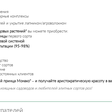
рения
орные комплексы
млей и укрытие лапником/агроволокном
довых растений"
вы можете приобрести:
енцы
первого сорта
невой системой
льтации
(95-98%)
дство
 сортов
ине
остоянных клиентов
й принца Монако" – и получайте аристократическую красоту в в
изящных садоводов и любителей элитных сортов роз!
упателей