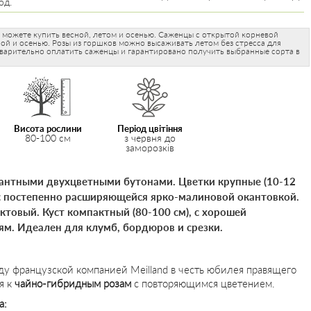
од.
 можете купить весной, летом и осенью. Саженцы с открытой корневой
ой и осенью. Розы из горшков можно высаживать летом без стресса для
варительно оплатить саженцы и гарантировано получить выбранные сорта в
Висота рослини
Період цвітіння
80-100 см
з червня до
заморозків
гантными двухцветными бутонами. Цветки крупные (10-12
 с постепенно расширяющейся ярко-малиновой окантовкой.
товый. Куст компактный (80-100 см), с хорошей
ям. Идеален для клумб, бордюров и срезки.
ду французской компанией Meilland в честь юбилея правящего
я к
чайно-гибридным розам
с повторяющимся цветением.
а: