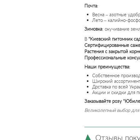
Почта
:
Весна – азотные удоб
Лето – калийно-фосф
Зимовка
: окучивание зе
В
"Киевский питомник са
Сертифицированные саж
Растения с закрытой кор
Профессиональные консу
Наши преимущества:
Собственное произво
Широкий ассортимент
Доставка по всей Укра
Акции и скидки для п
Заказывайте розу "Юбиле
Великолепный выбор для 
Отзывы пок