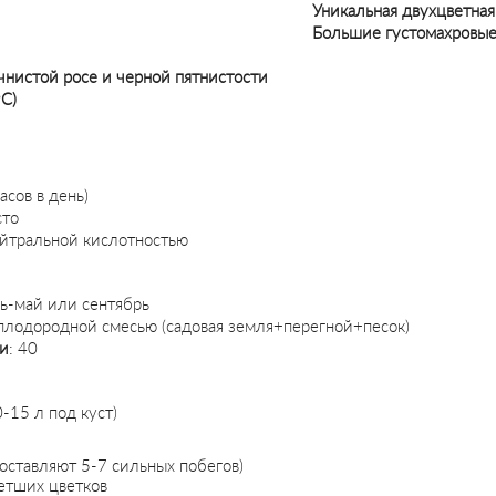
Уникальная двухцветная
Большие густомахровые
чнистой росе и черной пятнистости
°C)
асов в день)
то
йтральной кислотностью
ль-май или сентябрь
 плодородной смесью (садовая земля+перегной+песок)
ми
: 40
0-15 л под куст)
(оставляют 5-7 сильных побегов)
етших цветков