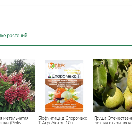
дке растений
я метельчатая
Біофунгицид Споромакс
Груша Отечественн
нки (Pinky
Т Агробіотон 10 г
летняя открытая к
...