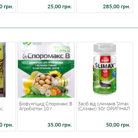
0 грн.
25,00 грн.
285,00 грн.
Біофунгіцид Споромакс В
Засіб від слимаків Slimax
),
Агробіотон 10 г
(Слімакс) 50г ОРИГІНАЛ
0 грн.
35,00 грн.
50,00 грн.