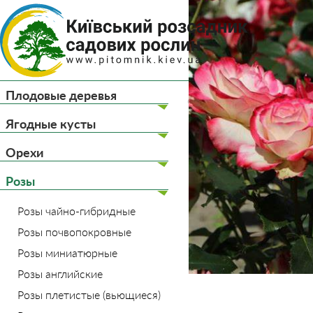
(044) 
(093) 
Плодовые деревья
Главная
Розы
Розы
Ягодные кусты
Орехи
Розы
Розы чайно-гибридные
Розы почвопокровные
Розы миниатюрные
Розы английские
Розы плетистые (вьющиеся)