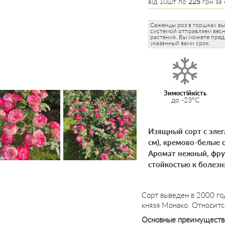
від 10шт по
225
грн за 
Саженцы роз в горшках вы
системой отправляем весн
растения. Вы можете пред
указанный вами срок.
Зимостійкість
до -23°C
Изящный сорт с эле
см), кремово-белые
Аромат нежный, фрук
стойкостью к болезн
Сорт выведен в 2000 го
князя Монако. Относитс
Основные преимуществ