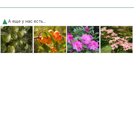
А еще у нас есть...
Крыжовник
Абрикос
Рододендрон
Дерен коуза
Княжич
Надежда [2-
Хелликки
Сатоми (Cornus
летний с
kousa Satomi)
открытой
корневой
системой]
150,00 грн.
350,00 грн.
250,00 грн.
2950,00 грн.
Удобрения и средства защиты