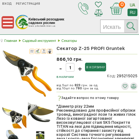
ВХОД
РЕГИСТРАЦИЯ
0
UA
RU
Главная
Садовый инструмент
Секаторы
Секатор Z-25 PROFI Gruntek
866,10 грн.
Код:
295215025
В НАЛИЧИИ
від 5шт по
823
грн. за од.
від 10шт по
780
грн за од.
Задайте вопрос по этому товару
"Діаметр різу 22мм
Рекомендовано для професійної обрізки
троянд, виноградної лози та живих гілок
Лезо із кованої загартованої
високовуглецової сталі SK5 Покриття
TITAN на лезі для підвищення міцності,
стійкості до стирання і захисту від
корозії Система точного регулювання
леза і контр-леза Ергономічні алюмінієві