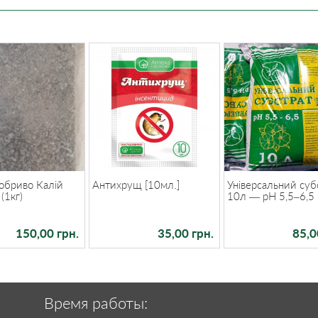
обриво Калій
Антихрущ [10мл.]
Універсальний суб
(1кг)
10л — pH 5,5–6,5
150,00 грн.
35,00 грн.
85,0
Время работы: