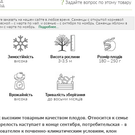
д.
Задайте вопрос по этому товару
од.
 заказать на нашем сайте в любое время. Саженцы с открытой корневой
сной – с марта по май, и осенью – с октября по ноябрь. Саженцы яблони в
м с марта по ноябрь.
Подробнее...
Зимостійкість
Висота рослини
Розмір плодів
висока
3-3,5 м
180 – 250 г
Врожайність
Тривалість зберігання
висока
до восьми місяців
 высоким товарным качеством плодов. Относится к семье
релость наступает в конце сентября, потребительская – в
бователен к почвенно-климатическим условиям, клон