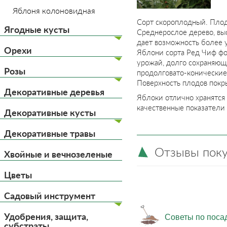
Яблоня колоновидная
Сорт скороплодный. Плод
Ягодные кусты
Среднерослое дерево, выс
дает возможность более у
Орехи
Яблони сорта Ред Чиф фо
урожай, долго сохраняющ
Розы
продолговато-конические,
Поверхность плодов покр
Декоративные деревья
Яблоки отлично хранятся
качественные показатели 
Декоративные кусты
Декоративные травы
Отзывы пок
Хвойные и вечнозеленые
Цветы
Садовый инструмент
Удобрения, защита,
Советы по поса
субстраты