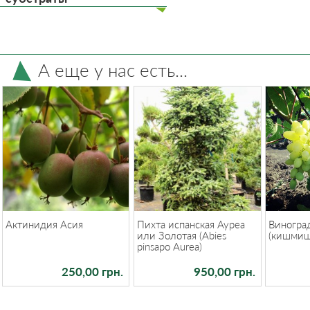
А еще у нас есть...
Актинидия Асия
Пихта испанская Ауреа
Виногра
или Золотая (Abies
(кишмиш,
pinsapo Aurea)
250,00 грн.
950,00 грн.