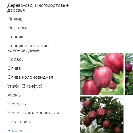
Дерево-сад, многосортовые
деревья
Инжир
Нектарин
Персик
Персик и нектарин
колоновидные
Подвои
Слива
Слива колоновидная
Унаби (Зизифус)
Хурма
Черешня
Черешня колоновидная
Шелковица
Яблоня