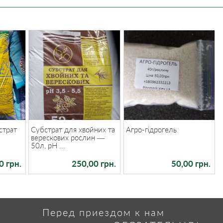
страт
Субстрат для хвойних та
Агро-гідрогель
верескових рослин —
50л, pH ...
0 грн.
250,00 грн.
50,00 грн.
Перед приездом к нам