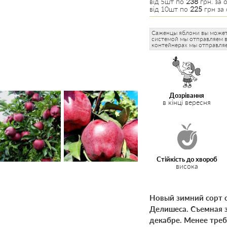
від 5шт по
238
грн. за о
від 10шт по
225
грн за 
Саженцы яблони вы можете
системой мы отправляем ве
контейнерах мы отправляе
Дозрівання
в кінці вересня
Стійкість до хвороб
висока
Новый зимний сорт с
Делишеса. Съемная з
декабре. Менее тре