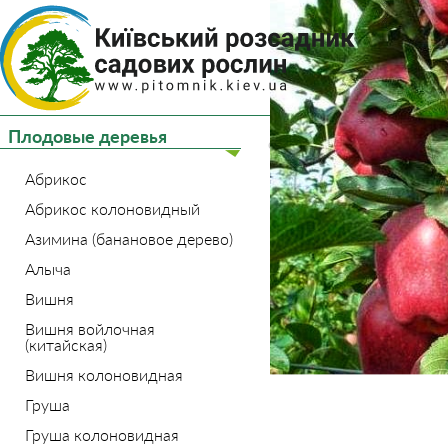
(044) 
(093) 
Плодовые деревья
Главная
Плодовые де
Абрикос
Абрикос колоновидный
Азимина (банановое дерево)
Алыча
Вишня
Вишня войлочная
(китайская)
Вишня колоновидная
Груша
Груша колоновидная