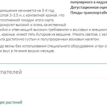
популярного в неда
Дегустационная оцен
оношение начинается на 3-й год.
Плоды транспортабе
отой 3-3,5 м, с компактной кроной, что
плотненной посадки этого сорта.
рмируют высокий и очень качественный
ийся и отвечающий высоким требованиям к вкусовым и внешним п
 красные, имеют пять бугорков на вершине. Мякоть светлая, с зе
ыта достаточно густым и полупрозрачным восковым налетом.
 до весны без использования специального оборудования, а при 
и вкус в течение восьми месяцев.
упателей
дке растений