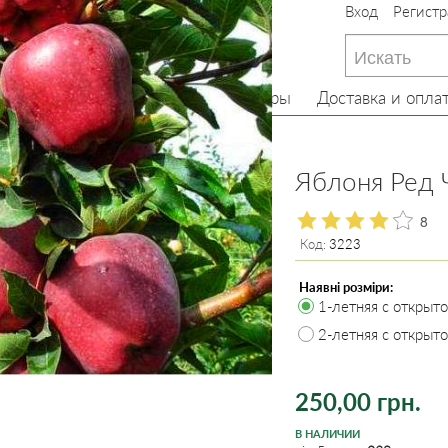
Вход
Регистр
233-22-13
(097) 233-22-13
233-22-13
(099) 233-22-13
Главная
О нас
Товары
Доставка и опла
ревья
Яблоня
Яблоня Ред Ч
8
Код:
3223
Наявні розміри:
1-летняя с открыт
2-летняя с открыт
250,00 грн.
В НАЛИЧИИ