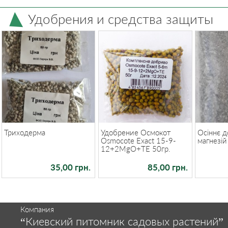
Удобрения и средства защиты
Триходерма
Удобрение Осмокот
Осіннє д
Osmocote Exact 15-9-
магнезій 
12+2MgO+TE 50гр.
35,00 грн.
85,00 грн.
Компания
“Киевский питомник садовых растений”