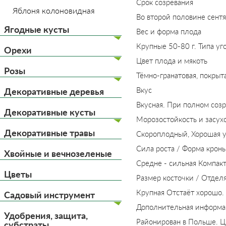
Срок созревания
Яблоня колоновидная
Во второй половине сент
Ягодные кусты
Вес и форма плода
Крупные 50-80 г. Типа уг
Орехи
Цвет плода и мякоть
Розы
Тёмно-гранатовая, покрыт
Вкус
Декоративные деревья
Вкусная. При полном соз
Декоративные кусты
Морозостойкость и засух
Декоративные травы
Скороплодный, Хорошая у
Сила роста / Форма крон
Хвойные и вечнозеленые
Средне - сильная Компакт
Цветы
Размер косточки / Отдел
Крупная Отстаёт хорошо.
Садовый инструмент
Дополнительная информа
Удобрения, защита,
Районирован в Польше. Цв
субстраты