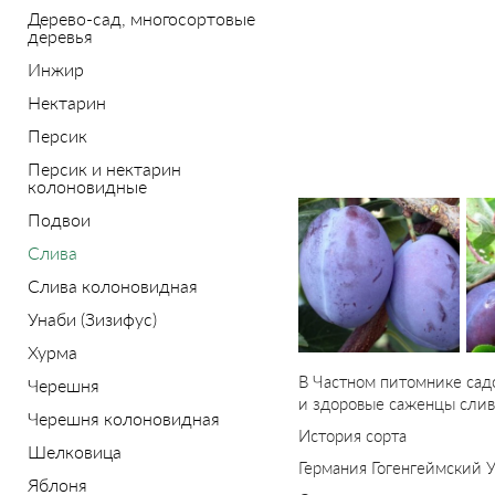
Дерево-сад, многосортовые
деревья
Инжир
Нектарин
Персик
Персик и нектарин
колоновидные
Подвои
Слива
Слива колоновидная
Унаби (Зизифус)
Хурма
В Частном питомнике сад
Черешня
и здоровые саженцы сливы
Черешня колоновидная
История сорта
Шелковица
Германия Гогенгеймский У
Яблоня