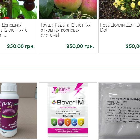
 Донецкая
Груша Радана [2-летняя
Роза Долли Дот (D
а [2-летняя с
открытая корневая
Dot)
...
система]
350,00 грн.
350,00 грн.
250,0