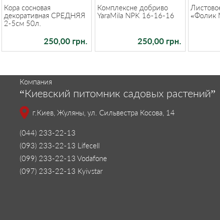
Кора сосновая
Комплексне добриво
Листово
декоративная СРЕДНЯЯ
YaraMila NPK 16-16-16
«Фолик 
2-5см 50л.
250,00 грн.
250,00 грн.
Компания
“Киевский питомник садовых растений”
г.Киев, Жуляны, ул. Сильвестра Косова, 14
(044) 233-22-13
(093) 233-22-13 Lifecell
(099) 233-22-13 Vodafone
(097) 233-22-13 Kyivstar