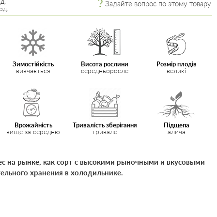
д.
Задайте вопрос по этому товару
од.
Зимостійкість
Висота рослини
Розмір плодів
вивчається
середньоросле
великі
Врожайність
Тривалість зберігання
Підщепа
вище за середню
тривале
алича
с на рынке, как сорт с высокими рыночными и вкусовыми
ельного хранения в холодильнике.