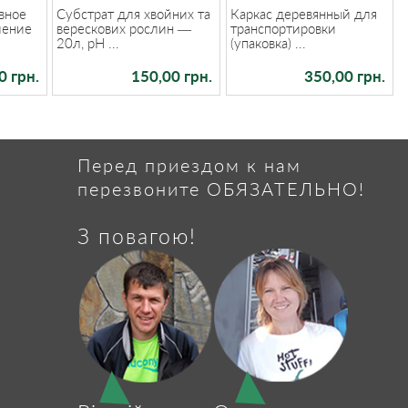
вное
Субстрат для хвойних та
Каркас деревянный для
ление
верескових рослин —
транспортировки
20л, pH ...
(упаковка) ...
0 грн.
150,00 грн.
350,00 грн.
Перед приездом к нам
перезвоните ОБЯЗАТЕЛЬНО!
З повагою!