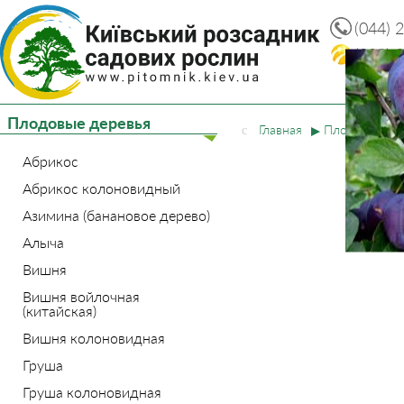
(044) 
(093) 
Плодовые деревья
Главная
Плодовые де
Абрикос
Абрикос колоновидный
Азимина (банановое дерево)
Алыча
Вишня
Вишня войлочная
(китайская)
Вишня колоновидная
Груша
Груша колоновидная