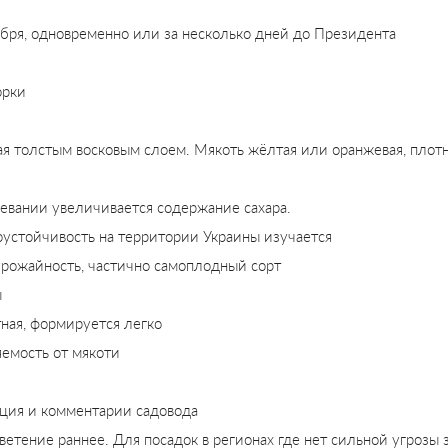
ября, одновременно или за несколько дней до Президента
орки
ая толстым восковым слоем. Мякоть жёлтая или оранжевая, плот
ревании увеличивается содержание сахара.
оустойчивость на территории Украины изучается
рожайность, частично самоплодный сорт
ы
ная, формируется легко
яемость от мякоти
ция и комментарии садовода
етение раннее. Для посадок в регионах где нет сильной угрозы з