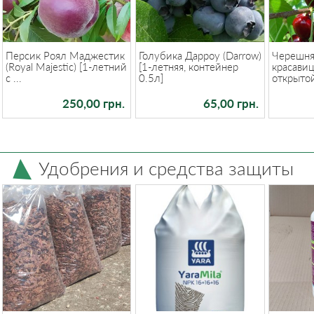
Персик Роял Маджестик
Голубика Дарроу (Darrow)
Черешня
(Royal Majestic) [1-летний
[1-летняя, контейнер
красавиц
с ...
0.5л]
открытой 
250,00 грн.
65,00 грн.
Удобрения и средства защиты