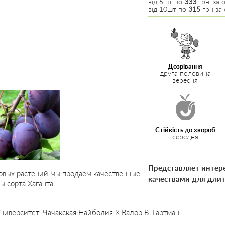
від 5шт по
333
грн. за о
від 10шт по
315
грн за 
Дозрівання
друга половина
вересня
Стійкість до хвороб
середня
Представляет интере
овых растений мы продаем качественные
качествами для длит
 сорта Хаганта.
ниверситет. Чачакская Найболия Х Валор В. Гартман