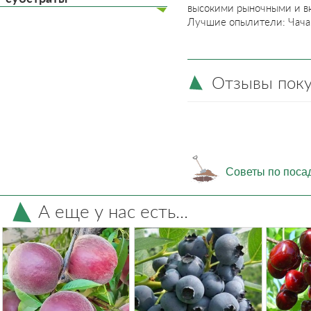
высокими рыночными и вк
Лучшие опылители: Чачакс
Отзывы пок
Советы по поса
А еще у нас есть...