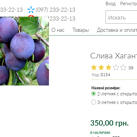
Вход
Регистр
233-22-13
(097) 233-22-13
233-22-13
(099) 233-22-13
Главная
О нас
Товары
Доставка и опла
ревья
Слива
Слива Хаган
39
Код:
0154
Наявні розміри:
2-летняя с открыт
3-летняя с открыт
350,00 грн.
В НАЛИЧИИ