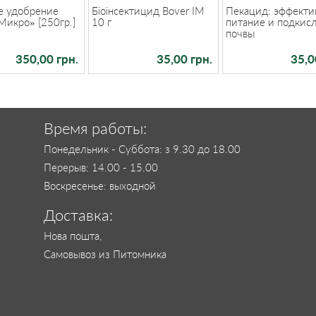
е удобрение
Біоінсектицид Bover IM
Пекацид: эффекти
Микро» [250гр.]
10 г
питание и подкис
почвы
350,00 грн.
35,00 грн.
35,0
Время работы:
Понедельник - Суббота: з 9.30 до 18.00
Перерыв: 14.00 - 15.00
Воскресенье: выходной
Доставка:
Нова пошта,
Самовывоз из Питомника