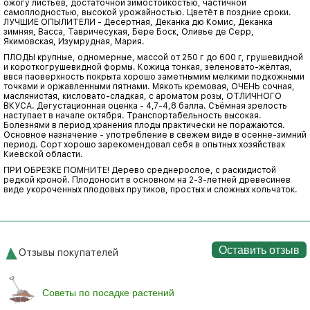
ожогу листьев, достаточной зимостойкостью, частичной
самоплодностью, высокой урожайностью. Цветёт в поздние сроки.
ЛУЧШИЕ ОПЫЛИТЕЛИ - Десертная, Деканка дю Комис, Деканка
зимняя, Васса, Тавричесукая, Бере Боск, Оливье де Серр,
Якимовская, Изумрудная, Мария.
ПЛОДЫ крупные, одномерные, массой от 250 г до 600 г, грушевидной
и короткогрушевидной формы. Кожица тонкая, зеленовато-жёлтая,
ввся паоверхность покрыта хорошо заметнымим мелкими подкожными
точками и оржавленными пятнами. Мякоть кремовая, ОЧЕНЬ сочная,
маслянистая, кисловато-сладкая, с ароматом розы, ОТЛИЧНОГО
ВКУСА. Дегустационная оценка - 4,7-4,8 балла. Съёмная зрелость
наступает в начале октября. Транспортабельность высокая.
Болезнями в период хранения плоды практически не поражаются.
Основное назначение - употребление в свежем виде в осенне-зимний
период. Сорт хорошо зарекомендовал себя в опытных хозяйствах
Киевской области.
ПРИ ОБРЕЗКЕ ПОМНИТЕ! Дерево среднерослое, с раскидистой
редкой кроной. Плодоносит в основном на 2-3-летней древесинев
виде укороченных плодовых прутиков, простых и сложных кольчаток.
Оставить отзыв
Отзывы покупателей
Советы по посадке растений