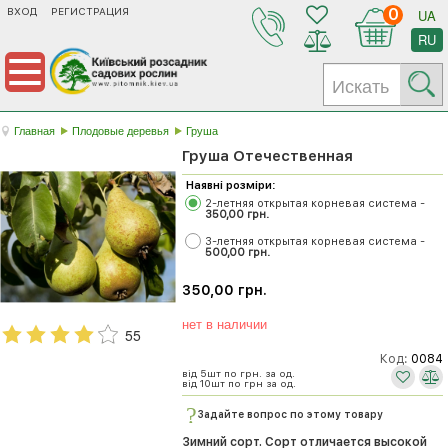
ВХОД
РЕГИСТРАЦИЯ
0
UA
RU
Главная
Плодовые деревья
Груша
Груша Отечественная
Наявні розміри:
2-летняя открытая корневая система -
350,00 грн.
3-летняя открытая корневая система -
500,00 грн.
350,00 грн.
нет в наличии
55
Код:
0084
від 5шт по
грн. за од.
від 10шт по
грн за од.
Задайте вопрос по этому товару
Зимний сорт. Сорт отличается высокой