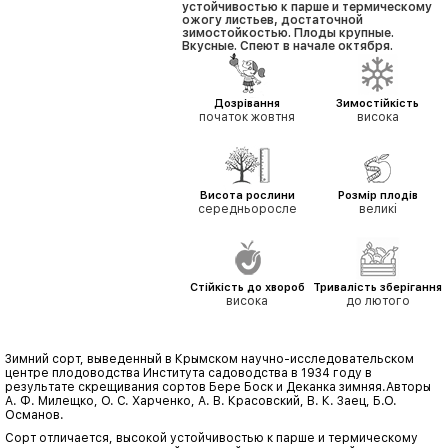
устойчивостью к парше и термическому
ожогу листьев, достаточной
зимостойкостью. Плоды крупные.
Вкусные. Спеют в начале октября.
Дозрівання
Зимостійкість
початок жовтня
висока
Висота рослини
Розмір плодів
середньоросле
великі
Стійкість до хвороб
Тривалість зберігання
висока
до лютого
Зимний сорт, выведенный в Крымском научно-исследовательском
центре плодоводства Института садоводства в 1934 году в
результате скрещивания сортов Бере Боск и Деканка зимняя.Авторы
А. Ф. Милещко, О. С. Харченко, А. В. Красовский, В. К. Заец, Б.О.
Османов.
Сорт отличается, высокой устойчивостью к парше и термическому