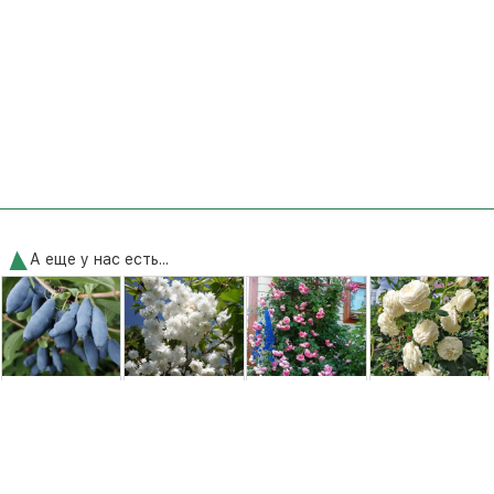
А еще у нас есть...
Жимолость
Сакура Альба
Роза плетистая
Роза английская
съедобная
Плена (Alba
Жасмина
Артемис
Усульга (Usulga)
Plena) [2-летняя
(Jasmina)
(Artemis)
[2-летняя, ...
открытая ...
[контейнер 2л.]
250,00 грн.
500,00 грн.
195,00 грн.
250,00 грн.