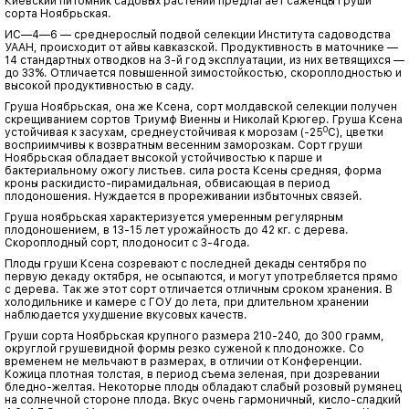
Киевский питомник садовых растений предлагает саженцы груши
сорта Ноябрьская.
ИС—4—6 — среднерослый подвой селекции Института садоводства
УААН, происходит от айвы кавказской. Продуктивность в маточнике —
14 стандартных отводков на 3-й год эксплуатации, из них ветвящихся —
до 33%. Отличается повышенной зимостойкостью, скороплодностью и
высокой продуктивностью в саду.
Груша Ноябрьская, она же Ксена, сорт молдавской селекции получен
скрещиванием сортов Триумф Виенны и Николай Крюгер. Груша Ксена
0
устойчивая к засухам, среднеустойчивая к морозам (-25
С), цветки
восприимчивы к возвратным весенним заморозкам. Сорт груши
Ноябрьская обладает высокой устойчивостью к парше и
бактериальному ожогу листьев. сила роста Ксены средняя, форма
кроны раскидисто-пирамидальная, обвисающая в период
плодоношения. Нуждается в прореживании избыточных связей.
Груша ноябрьская характеризуется умеренным регулярным
плодоношением, в 13-15 лет урожайность до 42 кг. с дерева.
Скороплодный сорт, плодоносит с 3-4года.
Плоды груши Ксена созревают с последней декады сентября по
первую декаду октября, не осыпаются, и могут употребляется прямо
с дерева. Так же этот сорт отличается отличным сроком хранения. В
холодильнике и камере с ГОУ до лета, при длительном хранении
наблюдается ухудшение вкусовых качеств.
Груши сорта Ноябрьская крупного размера 210-240, до 300 грамм,
округлой грушевидной формы резко суженой к плодоножке. Со
временем не мельчают в размерах, в отличии от Конференции.
Кожица плотная толстая, в период съема зеленая, при дозревании
бледно-желтая. Некоторые плоды обладают слабый розовый румянец
на солнечной стороне плода. Вкус очень гармоничный, кисло-сладкий