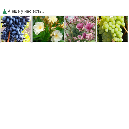
А еще у нас есть...
Виноград
Олеандр Luteum
Магнолия
Виноград
Черный Коготь
Plenum
Суланжа
Антоний Великий
Рустика Рубра
(Rustica Rubra)
250,00 грн.
750,00 грн.
950,00 грн.
150,00 грн.
Удобрения и средства защиты