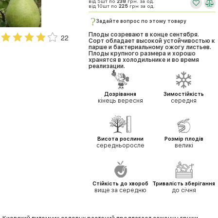
від 5шт по
238
грн. за од.
від 10шт по
225
грн за од.
Задайте вопрос по этому товару
Плоды созревают в конце сентября.
22
Сорт обладает высокой устойчивостью к
парше и бактериальному ожогу листьев.
Плоды крупного размера и хорошо
хранятся в холодильнике и во время
реализации.
Дозрівання
Зимостійкість
кінець вересня
середня
Висота рослини
Розмір плодів
середньоросле
великі
Стійкість до хвороб
Тривалість зберігання
вище за середню
до січня