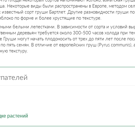
уша. Некоторые виды были распространены в Европе, методом се
к известный сорт груши Бартлет. Другие разновидности груши по
яблоко по форме и более хрустящие по текстуре.
тными белыми лепестками. В зависимости от сорта и условий вы
твенным деревьям требуется около 300-500 часов холода при те
 Груши могут начать плодоносить от трех до пяти лет после пос
 по пять семян. В отличие от европейских груш (Pyrus communis),
ную текстуру.
упателей
дке растений