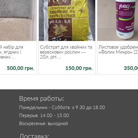
 набір для
Субстрат для хвойних та
Листовое удобрен
, ягідних і
верескових рослин —
«Фолик Микро» [2
вних ...
20л, pH ...
500,00 грн.
150,00 грн.
350,0
Время работы:
Понедельник - Суббота: з 9.30 до 18.00
Перерыв: 14.00 - 15.00
Воскресенье: выходной
Доставка: