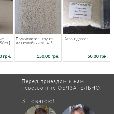
ие
Подкислитель грунта
Агро-гідрогель
50гр.]
для голубики рН 4-5
0 грн.
150,00 грн.
50,00 грн.
Перед приездом к нам
перезвоните ОБЯЗАТЕЛЬНО!
З повагою!