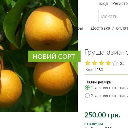
Вход
Регистр
233-22-13
(097) 233-22-13
233-22-13
(099) 233-22-13
Главная
О нас
Товары
Доставка и опла
ревья
Груша
Груша азиатс
25
Код:
1280
Наявні розміри:
1-летняя с открыт
2-летняя с открыт
250,00 грн.
В НАЛИЧИИ