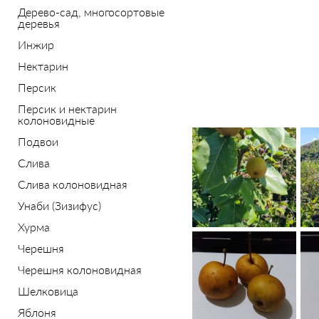
Дерево-сад, многосортовые
деревья
Инжир
Нектарин
Персик
Персик и нектарин
колоновидные
Подвои
Слива
Слива колоновидная
Унаби (Зизифус)
Хурма
Черешня
Черешня колоновидная
Шелковица
Яблоня