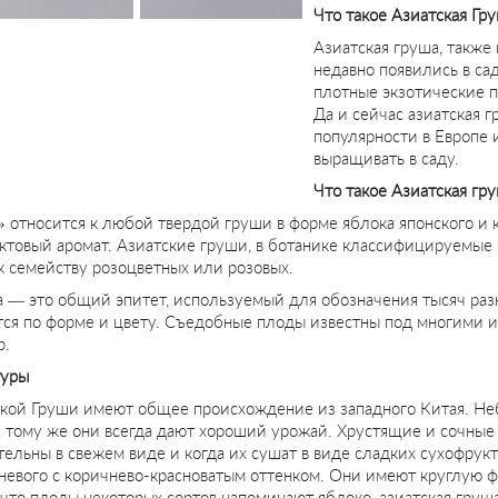
Что такое Азиатская Гру
Азиатская груша, такж
недавно появились в са
плотные экзотические п
Да и сейчас азиатская 
популярности в Европе 
выращивать в саду.
Что такое Азиатская гр
» относится к любой твердой груши в форме яблока японского и
уктовый аромат. Азиатские груши, в ботанике классифицируемые к
 семейству розоцветных или розовых.
а — это общий эпитет, используемый для обозначения тысяч раз
тся по форме и цвету. Съедобные плоды известны под многими им
р.
туры
ской Груши имеют общее происхождение из западного Китая. Неб
К тому же они всегда дают хороший урожай. Хрустящие и сочные
ельны в свежем виде и когда их сушат в виде сладких сухофрук
евого с коричнево-красноватым оттенком. Они имеют круглую фор
, что плоды некоторых сортов напоминают яблоко, азиатская груш