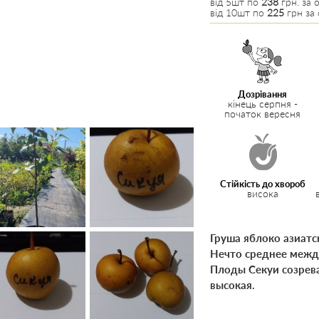
від 5шт по
238
грн. за о
від 10шт по
225
грн за 
Дозрівання
кінець серпня -
початок вересня
Стійкість до хвороб
висока
Груша яблоко азиатск
Нечто среднее между
Плоды Секуи созрева
высокая.