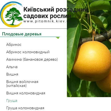
(044) 
(093) 
Плодовые деревья
Главная
Плодовые де
Абрикос
Абрикос колоновидный
Азимина (банановое дерево)
Алыча
Вишня
Вишня войлочная
(китайская)
Вишня колоновидная
Груша
Груша колоновидная