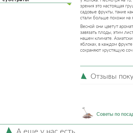
зрения это настоящая гр
садовые фрукты, такие ка
стали больше похожи на 
Весной они цветут арома
завязать плоды, этим лис
нашем климате. Азиатские
яблоках, в каждом фрукте
сохраняют хрустящую соч
Отзывы пок
Советы по поса
А еще у нас есть...