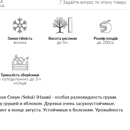
д.
Задайте вопрос по этому товару
од.
Зимостійкість
Висота рослини
Розмір плодів
висока
до 5м.
до 200гр.
Тривалість зберігання
в холодильнику до 3-х
місяців
ая Секуи /Sekui/ (Наши) - особая разновидность груши.
 грушей и яблоком. Деревья очень засухоустойчивые.
ют в конце августа. Устойчивые к болезням. Урожайность