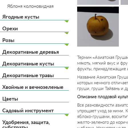
Яблоня колоновидная
Ягодные кусты
Орехи
Розы
Декоративные деревья
Термин «Азиатская Груша
Декоративные кусты
мякоть, мягкий вкус и фр
фрукты, принадлежащие к
Декоративные травы
Название Азиатская Груш
которых немного отличае
Хвойные и вечнозеленые
груши, груши Тайвань и д
Описание плодовой куль
Цветы
Все разновидности азиат
Садовый инструмент
упрощает уход за ними. 
яблоко-грушами, восхитит
Удобрения, защита,
желто-зеленого до коричн
субстраты
у яблока. Несмотря на то