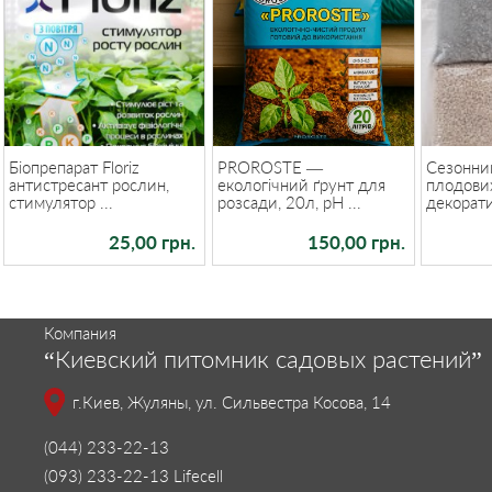
Біопрепарат Floriz
PROROSTE —
Сезонний
антистресант рослин,
екологічний ґрунт для
плодових
стимулятор ...
розсади, 20л, pH ...
декорати
25,00 грн.
150,00 грн.
Компания
“Киевский питомник садовых растений”
г.Киев, Жуляны, ул. Сильвестра Косова, 14
(044) 233-22-13
(093) 233-22-13 Lifecell