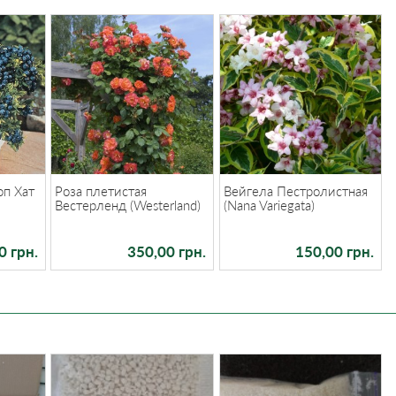
оп Хат
Роза плетистая
Вейгела Пестролистная
Вестерленд (Westerland)
(Nana Variegata)
0 грн.
350,00 грн.
150,00 грн.