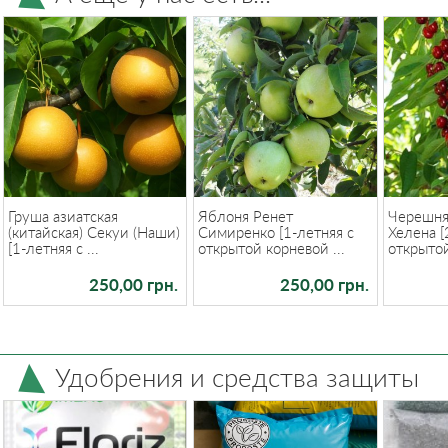
Груша азиатская
Яблоня Ренет
Черешня
(китайская) Секуи (Наши)
Симиренко [1-летняя с
Хелена [
[1-летняя с ...
открытой корневой ...
открытой 
250,00 грн.
250,00 грн.
Удобрения и средства защиты