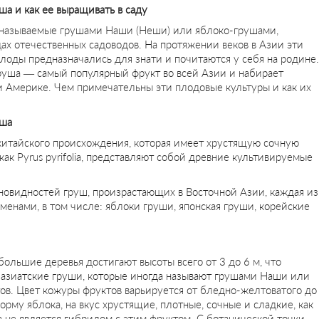
ша и как ее выращивать в саду
е называемые грушами Наши (Неши) или яблоко-грушами,
дах отечественных садоводов. На протяжении веков в Азии эти
лоды предназначались для знати и почитаются у себя на родине.
груша — самый популярный фрукт во всей Азии и набирает
и Америке. Чем примечательны эти плодовые культуры и как их
уша
 китайского происхождения, которая имеет хрустящую сочную
ак Pyrus pyrifolia, представляют собой древние культивируемые
новидностей груш, произрастающих в Восточной Азии, каждая из
енами, в том числе: яблоки груши, японская груши, корейские
ольшие деревья достигают высоты всего от 3 до 6 м, что
 азиатские груши, которые иногда называют грушами Наши или
тов. Цвет кожуры фруктов варьируется от бледно-желтоватого до
му яблока, на вкус хрустящие, плотные, сочные и сладкие, как
а не является гибридом с этим фруктом. С ботанической точки