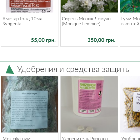
Амістар Голд 10мл
Сирень Моник Лемуан
Гуми Мо
Syngenta
(Monique Lemoine)
в контей
55,00 грн.
350,00 грн.
Удобрения и средства защиты
Мох сфагнум:
Укоренитель Ризопон
Удобрен