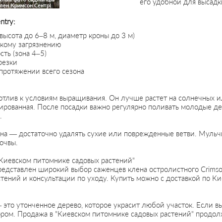
его удобной для высадк
лен Кримсон Сентрі
ntry:
высота до 6–8 м, диаметр кроны до 3 м)
скому загрязнению
ть (зона 4–5)
резки
протяжении всего сезона
хотлив к условиям выращивания. Он лучше растет на солнечных 
ированная. После посадки важно регулярно поливать молодые де
.
на — достаточно удалять сухие или поврежденные ветви. Мульчи
очвы.
Киевском питомнике садовых растений"
едставлен широкий выбор саженцев клена остролистного Crimson
стений и консультации по уходу. Купить можно с доставкой по Ки
 это утонченное дерево, которое украсит любой участок. Если в
ром. Продажа в "Киевском питомнике садовых растений" продол