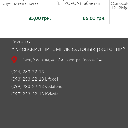
улучшитель почвы
(RHIZOPON) таблетки
Osmocote
12+2MgO
35,00 грн.
85,00 грн.
Компания
“Киевский питомник садовых растений”
г.Киев, Жуляны, ул. Сильвестра Косова, 14
(044) 233-22-13
(093) 233-22-13 Lifecell
(099) 233-22-13 Vodafone
(097) 233-22-13 Kyivstar