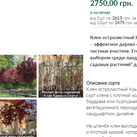
2750,00 грн.
В НАЛИЧИИ
від 5шт по
2613
грн. за
від 10шт по
2475
грн за
Клен остролистный К
– эффектное дерево 
частных участков. Е
выбором среди ланд
садовых растений" д
Описание сорта
Клен остролистный Крымс
Реальні фото саджанців
сорт клена с плотной к
Клен Кримсон Сентрі
бордовая или пурпурная 
вегетационного периода
ландшафтном дизайне.
На штамбе клен выгляд
и плотной кроной, кото
альні фото саджанців