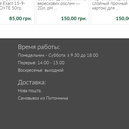
 Exact 15-9-
верескових рослин —
слойный прочный
+TE 50гр.
20л, pH ...
картон) для ...
85,00 грн.
150,00 грн.
150,0
Время работы:
Понедельник - Суббота: з 9.30 до 18.00
Перерыв: 14.00 - 15.00
Воскресенье: выходной
Доставка:
Нова пошта,
Самовывоз из Питомника