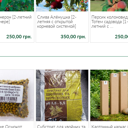
нерон [2-летний
Слива Алёнушка [2-
Персик колонови
нере]
летняя с открытой
Тотем садовода [1
корневой системой]
летний с ...
250,00 грн.
350,00 грн.
250,0
ие Осмокот
Субстрат для хвойних та
Картонный каркас 