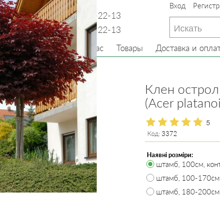
Вход
Регистр
233-22-13
(097) 233-22-13
233-22-13
(099) 233-22-13
Главная
О нас
Товары
Доставка и опла
е деревья
Клен острол
(Acer platano
5
Код:
3372
Наявні розміри:
штамб, 100см, конт
штамб, 100-170см, 
штамб, 180-200см, 