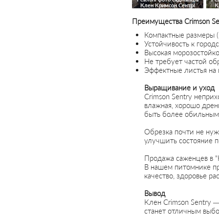
Клен Кримсон Сентрі
К
Преимущества Crimson Se
Компактные размеры (
Устойчивость к город
Высокая морозостойкос
Не требует частой об
Эффектные листья на 
Выращивание и уход
Crimson Sentry непри
влажная, хорошо дрен
быть более обильным
Обрезка почти не нуж
улучшить состояние п
Продажа саженцев в "
В нашем питомнике пр
качество, здоровье ра
Вывод
Клен Crimson Sentry —
станет отличным выбо