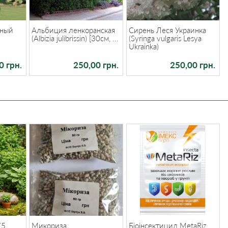
дный
Альбиция ленкоранская
Сирень Леся Украинка
-
(Albizia julibrissin) [30см, ...
(Syringa vulgaris Lesya
Ukrainka)
0 грн.
250,00 грн.
250,00 грн.
(5
Микориза
Біоінсектицид MetaRiz