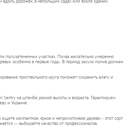
и вдоль дорожек, в небольших садах или возле зданий.
или полузатененных участках. Почва желательно умеренно
ревья, особенно в первые годы. В период засухи полив должен
рование приствольного круга поможет сохранить влагу и
 Sentry на штамбе разной высоты и возраста. Гарантируем
еву и Украине.
ы ищете компактное, яркое и неприхотливое дерево – этот сорт
жается — выбирайте качество от профессионалов.