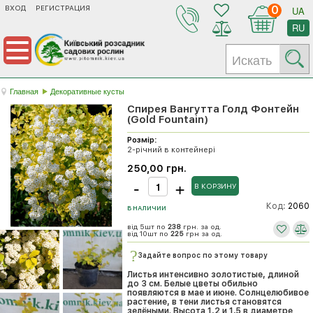
ВХОД
РЕГИСТРАЦИЯ
0
UA
RU
Главная
Декоративные кусты
Спирея Вангутта Голд Фонтейн
(Gold Fountain)
Розмір:
2-річний в контейнері
250,00 грн.
Код:
2060
В НАЛИЧИИ
від 5шт по
238
грн. за од.
від 10шт по
225
грн за од.
Задайте вопрос по этому товару
Листья интенсивно золотистые, длиной
до 3 см. Белые цветы обильно
появляются в мае и июне. Солнцелюбивое
растение, в тени листья становятся
зелёными. Высота 1,2 и 1,5 в диаметре