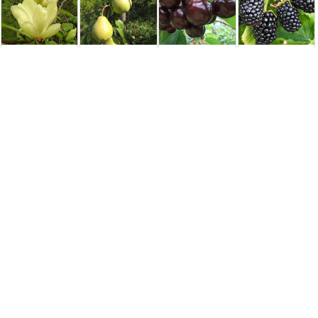
Магнолия Лоис
Груша
Черешня Скина
Ежевика
(Lois)
Александра [2-
(Skeena) [2-
Арапахо
летняя открытая
летняя с
(Arapaho)
корневая
открытой
система]
корневой ...
1950,00 грн.
350,00 грн.
350,00 грн.
150,00 грн.
Удобрения и средства защиты
Торф для
Кора сосновая
Инсектицид
Універсальний
голубики (ph
декоративная
Инициатор Bayer
субстрат 10л —
3,4-4,2), мешок
ЭКСТРА-
Байер Германия
pH 5,5–6,5
50л.
МЕЛКАЯ 0,5-2см
50л.
350,00 грн.
140,00 грн.
45,00 грн.
85,00 грн.