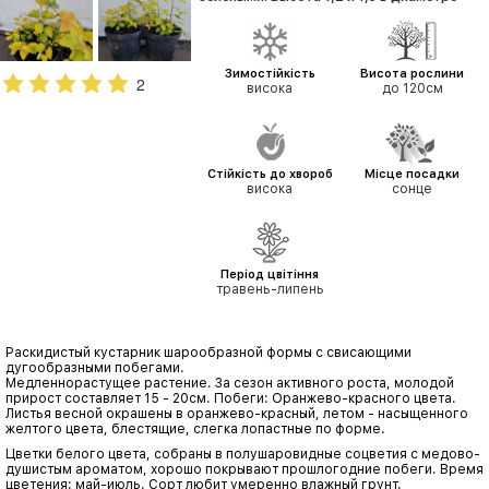
Зимостійкість
Висота рослини
2
висока
до 120см
Стійкість до хвороб
Місце посадки
висока
сонце
Період цвітіння
травень-липень
Раскидистый кустарник шарообразной формы с свисающими
дугообразными побегами.
Медленнорастущее растение. За сезон активного роста, молодой
прирост составляет 15 - 20см. Побеги: Оранжево-красного цвета.
Листья весной окрашены в оранжево-красный, летом - насыщенного
желтого цвета, блестящие, слегка лопастные по форме.
Цветки белого цвета, собраны в полушаровидные соцветия с медово-
душистым ароматом, хорошо покрывают прошлогодние побеги. Время
цветения: май-июль. Сорт любит умеренно влажный грунт.