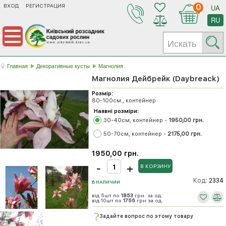
ВХОД
РЕГИСТРАЦИЯ
0
UA
RU
Главная
Декоративные кусты
Магнолия
Магнолия Дейбрейк (Daybreack)
Розмір:
80-100см., контейнер
Наявні розміри:
30-40см, контейнер -
1950,00 грн.
50-70см, контейнер -
2175,00 грн.
1950,00 грн.
Код:
2334
В НАЛИЧИИ
від 5шт по
1853
грн. за од.
від 10шт по
1755
грн за од.
Задайте вопрос по этому товару