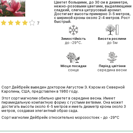
Цветет большими, до 30 см в диаметре,
нежно-розовыми цветами, выделяющими
сладкий, слегка цитрусовый аромат.
Достигает высоты примерно 3-5 метров,
с шириной кроны около 2-4 метров. Рост
быстрый.
7
Зимостійкість
Висота рослини
до -29°C.
до 5м
Місце посадки
Період цвітіння
сонце
середина весни
Сорт Дейбрейк выведен доктором Августом Э. Кэром из Северной
Каролины, США, представлен в 1980 году.
Этот сорт магнолии обильно цветет в середине весны. Имеет
пирамидальную компактную форму с густыми ветвями. Она может
достигать высоты около 4-5 метров и иметь диаметр кроны около 3
метров, создавая элегантный образ сада.
Сорт магнолии Дейбрейк относительно морозостоек - до -29°C