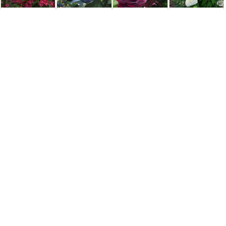
Вейгела
Слива Блю Фри
Роза Бургунди
Гортензия
Бристоль Руби
[2-летняя с
Айс (Burgundy
метельчатая
(Weigela Bristol
открытой
Ice)
Дентель де
Ruby)
корневой
Горрон (Dentelle
системой]
de ...
450,00 грн.
350,00 грн.
195,00 грн.
150,00 грн.
Удобрения и средства защиты
Біодеструктор
Біопрепарат
Агроперлит, 1л
Орхідейний
Polymix C для
Floriz
(оптимизирует
субстрат
септиків,
антистресант
водно-
PROROSTE —
вигрібних ям, ...
рослин,
воздушный
3л, готовий до
стимулятор ...
баланс)
...
19,70 грн.
25,00 грн.
35,00 грн.
75,00 грн.
Компания