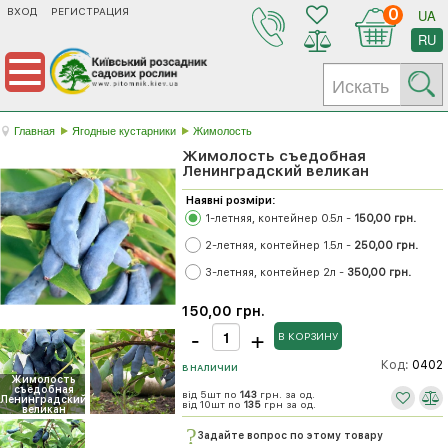
ВХОД
РЕГИСТРАЦИЯ
0
UA
RU
Главная
Ягодные кустарники
Жимолость
Жимолость съедобная
Ленинградский великан
Наявні розміри:
1-летняя, контейнер 0.5л -
150,00 грн.
2-летняя, контейнер 1.5л -
250,00 грн.
3-летняя, контейнер 2л -
350,00 грн.
150,00 грн.
Код:
0402
В НАЛИЧИИ
Жимолость
съедобная
від 5шт по
143
грн. за од.
Ленинградский
від 10шт по
135
грн за од.
великан
Задайте вопрос по этому товару