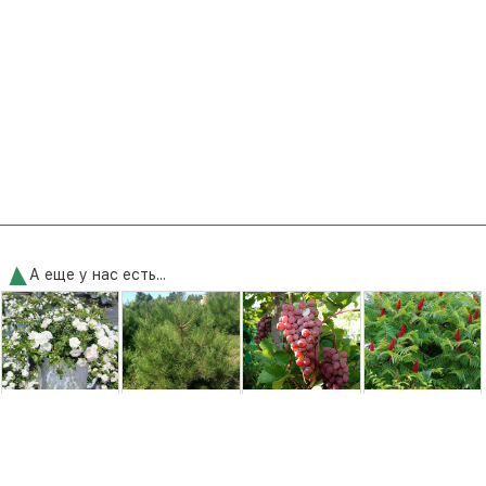
А еще у нас есть...
Роза Айвори
Сосна Палласа
Виноград Лада
Сумах
Дрифт (Ivory
или крымская
Т
оленерогий,
Drift)
(Pinus nigra
Сумах пушистый,
pallasiana)
Уксусное
дерево ...