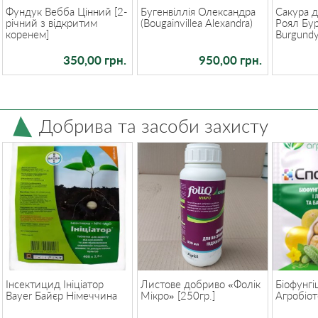
Фундук Вебба Цінний [2-
Бугенвіллія Олександра
Сакура д
річний з відкритим
(Bougainvillea Alexandra)
Роял Бур
коренем]
Burgundy)
350,00 грн.
950,00 грн.
Добрива та засоби захисту
Інсектицид Ініціатор
Листове добриво «Фолік
Біофунгі
Bayer Байєр Німеччина
Мікро» [250гр.]
Агробіот