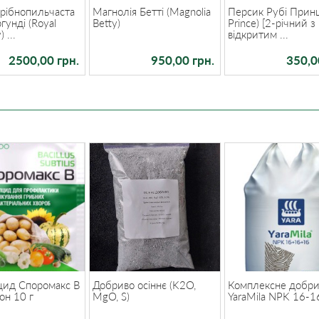
рібнопильчаста
Магнолія Бетті (Magnolia
Персик Рубі Прин
гунді (Royal
Betty)
Prince) [2-річний з
 ...
відкритим ...
2500,00 грн.
950,00 грн.
350,0
цид Споромакс В
Добриво осіннє (K2O,
Комплексне добр
он 10 г
MgO, S)
YaraMila NPK 16-1