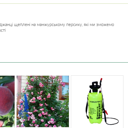
 саджанці щеплені на манжурському персику, які ми зможемо
сті