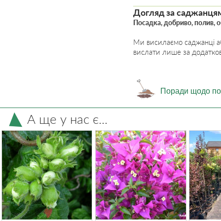
Догляд за саджанця
Посадка, добриво, полив, 
Ми висилаємо саджанці абр
вислати лише за додатково
Поради щодо по
А ще у нас є...