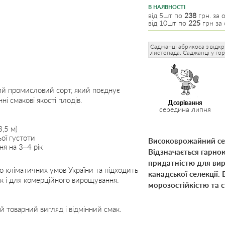
В НАЯВНОСТІ
від 5шт по
238
грн. за о
від 10шт по
225
грн за 
Саджанці абрикоса з відк
листопада. Саджанці у го
ий промисловий сорт, який поєднує
ні смакові якості плодів.
Дозрівання
середина липня
,5 м)
ьої густоти
Високоврожайний се
я на 3–4 рік
Відзначається гарно
придатністю для вир
о кліматичних умов України та підходить
канадської селекції.
ак і для комерційного вирощування.
морозостійкістю та с
товарний вигляд і відмінний смак.