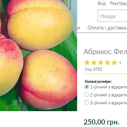
Вхід
Реєстрац
233-22-13
(097) 233-22-13
233-22-13
(099) 233-22-13
Головна
Про нас
Товари
Оплата і доставка
ва
Абрикос
Абрикос Фелп
1
Код:
4752
Наявні розміри:
1-річний з відкри
2-річний з відкри
3-річний з відкри
250,00 грн.