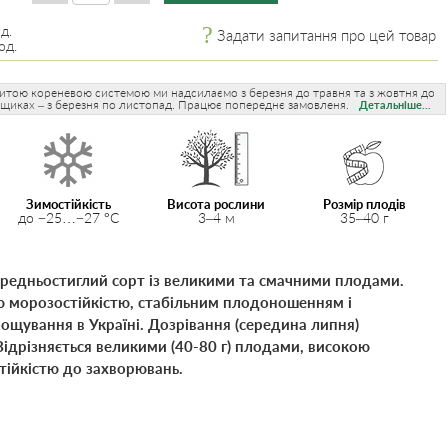
д.
Задати запитання про цей товар
од.
ритою кореневою системою ми надсилаємо з березня до травня та з жовтня до
рщиках – з березня по листопад. Працює попереднє замовленя.
Детальніше...
Зимостійкість
Висота рослини
Розмір плодів
до −25…−27 °C
3–4 м
35–40 г
редньостиглий сорт із великими та смачними плодами.
ю морозостійкістю, стабільним плодоношенням і
ощування в Україні. Дозрівання (середина липня)
 Відрізняється великими (40-80 г) плодами, високою
тійкістю до захворювань.