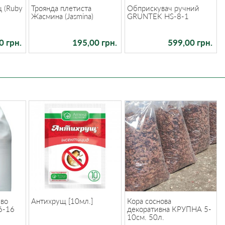
ц (Ruby
Троянда плетиста
Обприскувач ручний
Жасмина (Jasmina)
GRUNTEK HS-8-1
0 грн.
195,00 грн.
599,00 грн.
иво
Антихрущ [10мл.]
Кора соснова
6-16
декоративна КРУПНА 5-
10см. 50л.