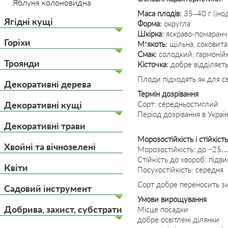
Яблуня колоновидна
Маса плодів:
35–40 г (інод
Ягідні кущі
Форма:
округла
Шкірка:
яскраво-помаранч
Горіхи
М’якоть:
щільна, соковита
Смак:
солодкий, гармонійн
Троянди
Кісточка:
добре відділяєт
Плоди підходять як для св
Декоративні дерева
Термін дозрівання
Декоративні кущі
Сорт: середньостиглий
Період дозрівання в Укра
Декоративні трави
Морозостійкість і стійкість
Хвойні та вічнозелені
Морозостійкість: до −25
Стійкість до хвороб: підв
Квіти
Посухостійкість: середня
Сорт добре переносить зим
Садовий інструмент
Умови вирощування
Добрива, захист, субстрати
Місце посадки
добре освітлені ділянки