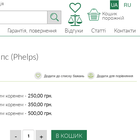
ія
UA
RU
Кошик
порожній
Гарантія, повернення
Відгуки
Статті
Контакти
с (Phelps)
Додати до списку бажань
​​Додати для порівняння
тим коренем -
250,00 грн.
тим коренем -
350,00 грн.
тим коренем -
500,00 грн.