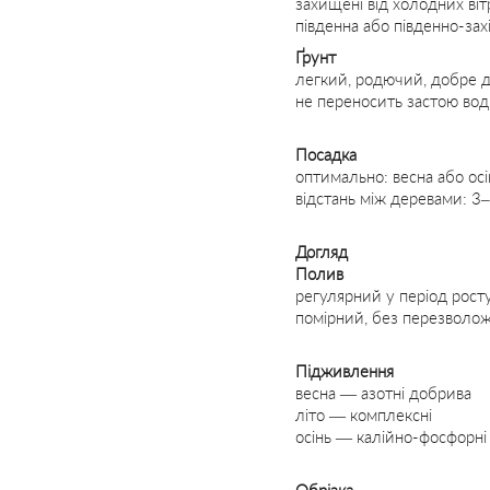
захищені від холодних віт
південна або південно-зах
Ґрунт
легкий, родючий, добре 
не переносить застою во
Посадка
оптимально: весна або осі
відстань між деревами: 3
Догляд
Полив
регулярний у період рост
помірний, без перезволо
Підживлення
весна — азотні добрива
літо — комплексні
осінь — калійно-фосфорні