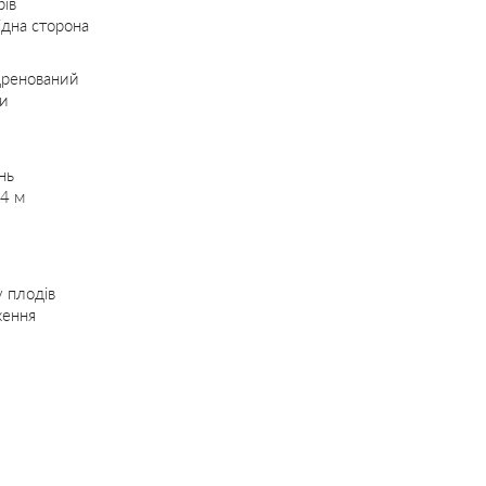
рів
ідна сторона
дренований
ди
нь
–4 м
у плодів
ження