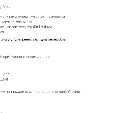
і більше)
ева з насиченим червоним рум’янцем
, яскраво-оранжева
ий, високі дегустаційні оцінки
ься
іжого споживання, так і для переробки.
їні: приблизно середина липня
…−27 °C
ищена
и та підходить для більшості регіонів України.