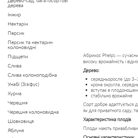
Дерево-сад, багатосортові
дерева
Інжир
Нектарін
Персик
Персик та нектарин
колоновидні
Абрикос Phelps — сучасн
Підщепи
високу врожайність і відмін
Слива
Дерево:
Слива колоноподібна
середньоросле (до 3–3
Унабі (Зізіфус)
крона округла, середн
вступає в плодоношенн
Хурма
стабільно врожайне
Черешня
Сорт добре адаптується д
як для приватного саду, т
Черешня колоновидна
Характеристика плодів
Шовковиця
Плоди мають привабливий 
Яблуня
Основні характеристики: