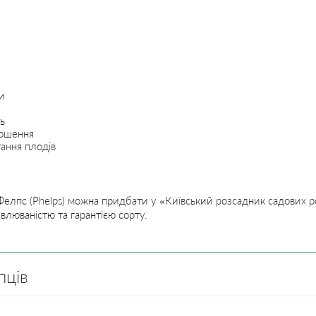
ди
ь
ношення
ання плодів
Фелпс (Phelps) можна придбати у «Київський розсадник садових ро
люваністю та гарантією сорту.
пців