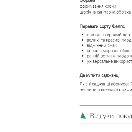
Обрізка
формування крони
щорічна санітарна обрізка
Переваги сорту Фелпс
стабільна врожайність
великі та красиві пло
відмінний смак
хороша морозостійкіст
ранній вступ у плодо
універсальне використ
Де купити саджанці
Якісні саджанці абрикоса 
рослини з високою прижив
Відгуки поку