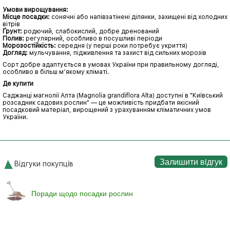
Умови вирощування:
Місце посадки:
сонячні або напівзатінені ділянки, захищені від холодних
вітрів
Ґрунт:
родючий, слабокислий, добре дренований
Полив:
регулярний, особливо в посушливі періоди
Морозостійкість:
середня (у перші роки потребує укриття)
Догляд:
мульчування, підживлення та захист від сильних морозів
Сорт добре адаптується в умовах України при правильному догляді,
особливо в більш м’якому кліматі.
Де купити
Саджанці магнолії Алта (Magnolia grandiflora Alta) доступні в "Київський
розсадник садових рослин" — це можливість придбати якісний
посадковий матеріал, вирощений з урахуванням кліматичних умов
України.
Залишити вiдгук
Відгуки покупців
Поради щодо посадки рослин