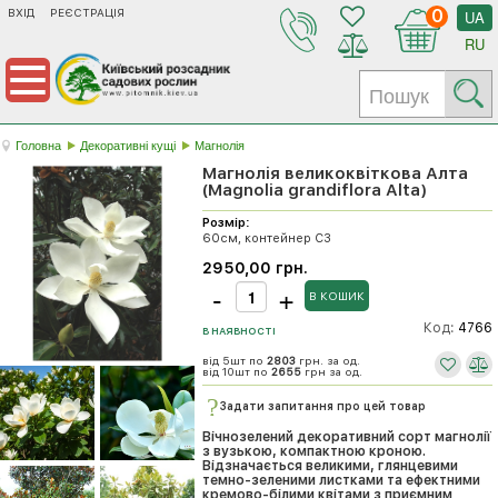
ВХІД
РЕЄСТРАЦІЯ
0
UA
RU
Головна
Декоративні кущі
Магнолія
Магнолія великоквіткова Алта
(Magnolia grandiflora Alta)
Розмір:
60см, контейнер C3
2950,00 грн.
Код:
4766
В НАЯВНОСТІ
від 5шт по
2803
грн. за од.
від 10шт по
2655
грн за од.
Задати запитання про цей товар
Вічнозелений декоративний сорт магнолії
з вузькою, компактною кроною.
Відзначається великими, глянцевими
темно-зеленими листками та ефектними
кремово-білими квітами з приємним