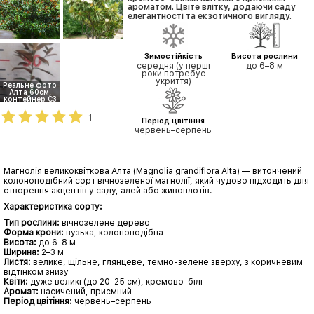
ароматом. Цвіте влітку, додаючи саду
елегантності та екзотичного вигляду.
Зимостійкість
Висота рослини
середня (у перші
до 6–8 м
роки потребує
укриття)
Реальне фото
Алта 60см,
контейнер C3
1
Період цвітіння
червень–серпень
Магнолія великоквіткова Алта (Magnolia grandiflora Alta) — витончений
колоноподібний сорт вічнозеленої магнолії, який чудово підходить для
створення акцентів у саду, алей або живоплотів.
Характеристика сорту:
Тип рослини:
вічнозелене дерево
Форма крони:
вузька, колоноподібна
Висота:
до 6–8 м
Ширина:
2–3 м
Листя:
велике, щільне, глянцеве, темно-зелене зверху, з коричневим
відтінком знизу
Квіти:
дуже великі (до 20–25 см), кремово-білі
Аромат:
насичений, приємний
Період цвітіння:
червень–серпень