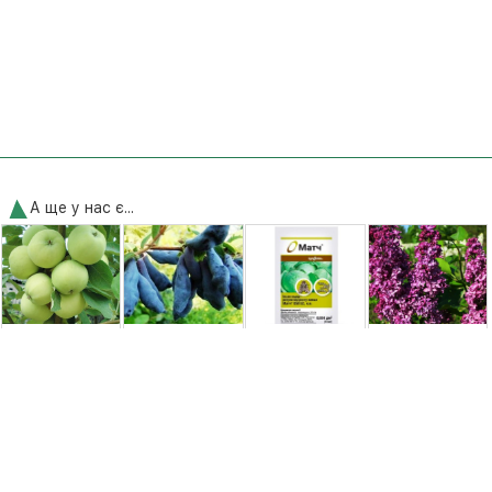
А ще у нас є...
Яблуня
Жимолость
Матч 4мл
Бузок Шарль
Паперівка [1-
їстівна Дочка
Syngenta
Жолі [2-річний з
річна з
Великана [1-
відкритим
відкритим
річна,
коренем]
коренем]
контейнер ...
250,00 грн.
150,00 грн.
45,00 грн.
500,00 грн.