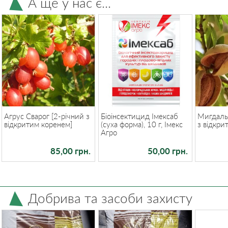
А ще у нас є...
Агрус Сварог [2-річний з
Біоінсектицид Імексаб
Мигдаль 
відкритим коренем]
(суха форма), 10 г, Імекс
з відкри
Агро
85,00 грн.
50,00 грн.
Добрива та засоби захисту