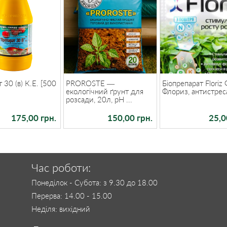
 30 (в) К.Е. [500
PROROSTE —
Біопрепарат Floriz 
екологічний ґрунт для
Флориз, антистреса
розсади, 20л, pH ...
175,00 грн.
150,00 грн.
25,0
Час роботи:
Понеділок - Субота: з 9.30 до 18.00
Перерва: 14.00 - 15.00
Неділя: вихідний