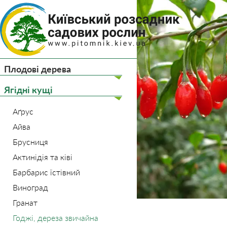
(044) 
(093) 
Плодові дерева
Головна
Ягідні кущі
Ягідні кущі
Аґрус
Айва
Брусниця
Актинідія та ківі
Барбарис їстівний
Виноград
Гранат
Годжі, дереза звичайна