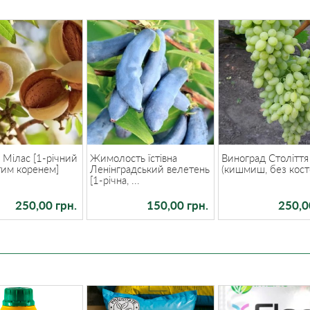
Мілас [1-річний
Жимолость їстівна
Виноград Століття
тим коренем]
Ленінградський велетень
(кишмиш, без кост
[1-річна, ...
250,00 грн.
150,00 грн.
250,0