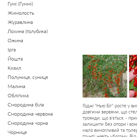
Гумі (Гуммі)
Жимолость
Журавлина
Лохина (голубика)
Ожина
Ірга
Йошта
Кизил
Полуниця, суниця
Малина
Обліпиха
Смородина біла
Годжі "Нью Біг" росте у в
довгими вервями, що сте
Смородина червона
троянди, що в'ється, - пр
Смородина чорна
залишити без опори і вон
мало вимогливий та толе
Чорниця
ґрунті, навіть убогому. В