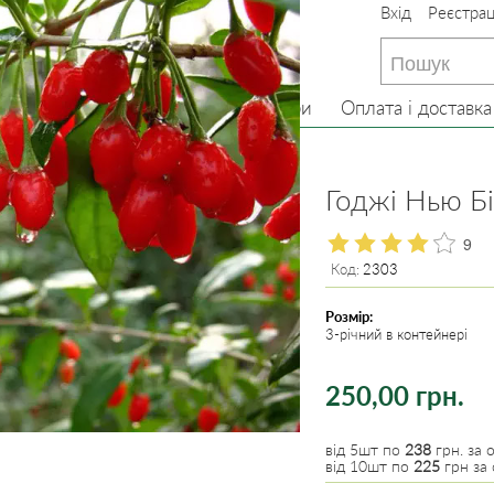
Вхід
Реєстрац
233-22-13
(097) 233-22-13
233-22-13
(099) 233-22-13
Головна
Про нас
Товари
Оплата і доставка
Годжі, дереза звичайна
Годжі Нью Бі
9
Код:
2303
Розмір:
3-річний в контейнері
250,00 грн.
від 5шт по
238
грн. за о
від 10шт по
225
грн за 