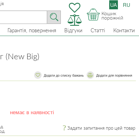
ія
UA
RU
Кошик
порожній
Гарантія, повернення
Відгуки
Статті
Контакти
г (New Big)
Додати до списку бажань
​​Додати для порівняння
немає в наявності
д.
Задати запитання про цей товар
од.