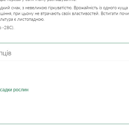
кий смак, з невеликою гіркуватістю. Врожайність із одного куща 
шіння, при цьому не втрачають своїх властивостей. Встигати почи
ультура є листопадною.
о -28С).
пців
садки рослин