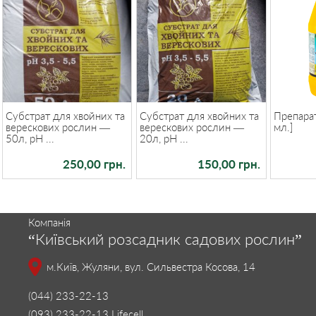
Субстрат для хвойних та
Субстрат для хвойних та
Препарат
верескових рослин —
верескових рослин —
мл.]
50л, pH ...
20л, pH ...
250,00 грн.
150,00 грн.
Компанія
“Київський розсадник садових рослин”
м.Київ, Жуляни, вул. Сильвестра Косова, 14
(044) 233-22-13
(093) 233-22-13 Lifecell