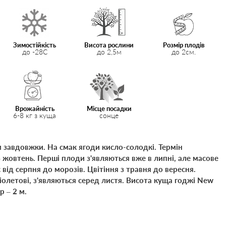
Зимостійкість
Висота рослини
Розмір плодів
до -28С
до 2,5м
до 2см.
Врожайність
Місце посадки
6-8 кг з куща
сонце
м завдовжки. На смак ягоди кисло-солодкі. Термін
 жовтень. Перші плоди з'являються вже в липні, але масове
від серпня до морозів. Цвітіння з травня до вересня.
фіолетові, з'являються серед листя. Висота куща годжі New
р – 2 м.