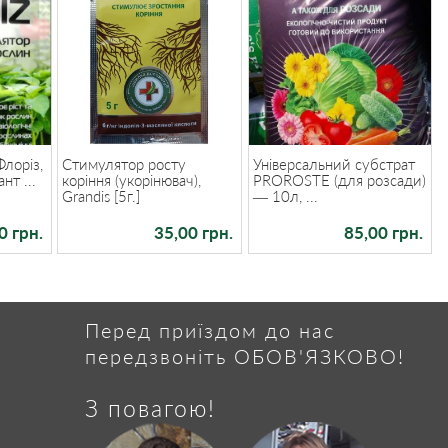
Флоріз,
Стимулятор росту
Універсальний субстрат
нт ...
коріння (укорінювач),
PROROSTE (для розсади)
Grandis [5г.]
— 10л, ...
0 грн.
35,00 грн.
85,00 грн.
Перед приїздом до нас
передзвоніть ОБОВ'ЯЗКОВО!
З повагою!