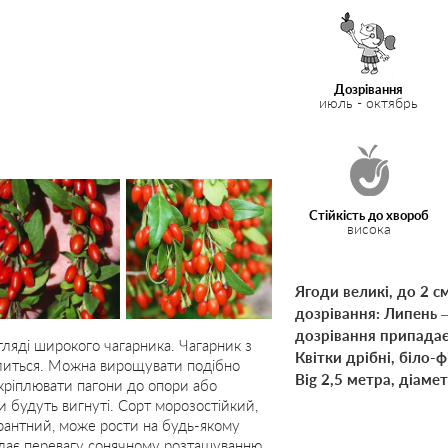
Дозрівання
июль - октябрь
Стійкість до хвороб
висока
Ягоди великі, до 2 с
дозрівання: Липень –
дозрівання припадає 
игляді широкого чагарника. Чагарник з
Квітки дрібні, біло-
литься. Можна вирощувати подібно
Big 2,5 метра, діамет
икріплювати пагони до опори або
и будуть вигнуті. Сорт морозостійкий,
рантний, може рости на будь-якому
іддає перевагу сонячному розташуванню.